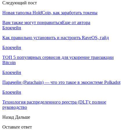
Следующий пост
Новая таполка HoldCoin, как заработать токены
Вам также могут понравиться
Еще от автора
Блокчейн
Как правильно установить и настроить RaveOS, гайд
Блокчейн
ТОП 5 популярных сервисов для ускорение транзакции
Bitcoin
Блокчейн
Парачейн (Parachain) — что это такое в экосистеме Polkadot
Блокчейн
Технология распределенного реестра (DLT): полное
руководство
Назад
Дальше
Оставьте ответ