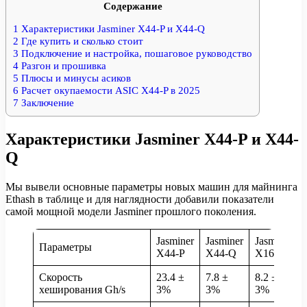
Содержание
1
Характеристики Jasminer X44-P и X44-Q
2
Где купить и сколько стоит
3
Подключение и настройка, пошаговое руководство
4
Разгон и прошивка
5
Плюсы и минусы асиков
6
Расчет окупаемости ASIC X44-P в 2025
7
Заключение
Характеристики Jasminer X44-P и X44-
Q
Мы вывели основные параметры новых машин для майнинга
Ethash в таблице и для наглядности добавили показатели
самой мощной модели Jasminer прошлого поколения.
Jasminer
Jasminer
Jasminer
Параметры
X44-P
X44-Q
X16-P
Скорость
23.4 ±
7.8 ±
8.2 ±
хеширования Gh/s
3%
3%
3%