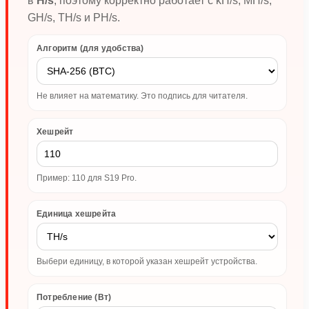
в
H/s
, поэтому корректно работает с kH/s, MH/s,
GH/s, TH/s и PH/s.
Алгоритм (для удобства)
Не влияет на математику. Это подпись для читателя.
Хешрейт
Пример: 110 для S19 Pro.
Единица хешрейта
Выбери единицу, в которой указан хешрейт устройства.
Потребление (Вт)