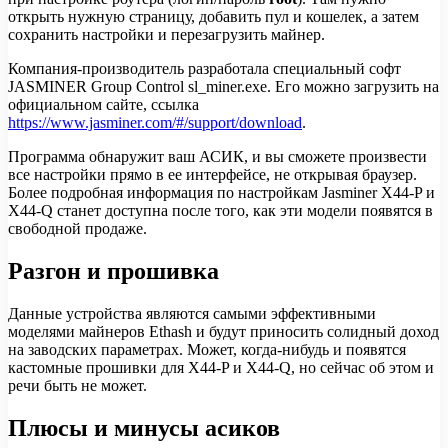
открыть нужную страницу, добавить пул и кошелек, а затем
сохранить настройки и перезагрузить майнер.
Компания-производитель разработала специальный софт
JASMINER Group Control sl_miner.exe. Его можно загрузить на
официальном сайте, ссылка
https://www.jasminer.com/#/support/download
.
Программа обнаружит ваш АСИК, и вы сможете произвести
все настройки прямо в ее интерфейсе, не открывая браузер.
Более подробная информация по настройкам Jasminer X44-P и
X44-Q станет доступна после того, как эти модели появятся в
свободной продаже.
Разгон и прошивка
Данные устройства являются самыми эффективными
моделями майнеров Ethash и будут приносить солидный доход
на заводских параметрах. Может, когда-нибудь и появятся
кастомные прошивки для X44-P и X44-Q, но сейчас об этом и
речи быть не может.
Плюсы и минусы асиков