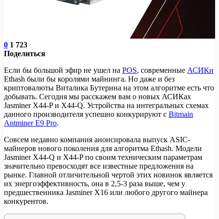
0
1 723
Поделиться
Если бы большой эфир не ушел на
POS
, современные
АСИКи
Ethash были бы королями майнинга. Но даже и без
криптовалюты Виталика Бутерина на этом алгоритме есть что
добывать. Сегодня мы расскажем вам о новых АСИКах
Jasminer X44-P и X44-Q. Устройства на интегральных схемах
данного производителя успешно конкурируют с
Bitmain
Antminer E9 Pro
.
Совсем недавно компания анонсировала выпуск ASIC-
майнеров нового поколения для алгоритма Ethash. Модели
Jasminer X44-Q и X44-P по своим техническим параметрам
значительно превосходят все известные предложения на
рынке. Главной отличительной чертой этих новинок является
их энергоэффективность, она в 2,5-3 раза выше, чем у
предшественника Jasminer X16 или любого другого майнера
конкурентов.