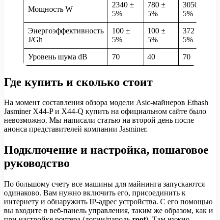
2340 ±
780 ±
3050 ±
Мощность W
5%
5%
5%
Энергоэффективность
100 ±
100 ±
372 ±
J/Gh
5%
5%
5%
Уровень шума dB
70
40
70
Где купить и сколько стоит
На момент составления обзора модели Asic-майнеров Ethash
Jasminer X44-P и X44-Q купить на официальном сайте было
невозможно. Мы написали статью на второй день после
анонса представителей компании Jasminer.
Подключение и настройка, пошаговое
руководство
По большому счету все машины для майнинга запускаются
одинаково. Вам нужно включить его, присоединить к
интернету и обнаружить IP-адрес устройства. С его помощью
вы входите в веб-панель управления, таким же образом, как и
при настройке роутера (логин/пароль
root
). Там нужно