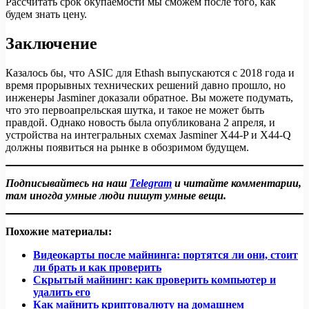
Рассчитать срок окупаемости мы сможем после того, как
будем знать цену.
Заключение
Казалось бы, что ASIC для Ethash выпускаются с 2018 года и
время прорывных технических решений давно прошло, но
инженеры Jasminer доказали обратное. Вы можете подумать,
что это первоапрельская шутка, и такое не может быть
правдой. Однако новость была опубликована 2 апреля, и
устройства на интегральных схемах Jasminer X44-P и X44-Q
должны появиться на рынке в обозримом будущем.
Подписывайтесь на наш
Telegram
и читайте комментарии,
там иногда умные люди пишут умные вещи.
Похожие материалы:
Видеокарты после майнинга: портятся ли они, стоит
ли брать и как проверить
Скрытый майнинг: как проверить компьютер и
удалить его
Как майнить криптовалюту на домашнем