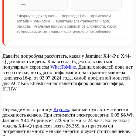
—
* Формула: доходность → перевод в H/s → применяем
аптайм и комиссию → вычитаем электричество и доп.
расходы. Реальная прибыль зависит от сложности, курса,
температуры/троттлинга и фактического потребления.
Давайте попробуем рассчитать, какая у Jasminer X44-P и X44-
Q доходность в день. Как всегда, будем пользоваться
популярным сервисом
WhatToMine
. Данных моделей пока нет
в его списке, но судя по информации на странице майнера
jasminer-x16-p, от 03.07.2024 года, самой профитной монетой
для АСИКов Ethash сейчас является форк большого эфира,
ETHW.
Переходим на страницу
Kryptex
, данный пул автоматически
доходность асиков. При стоимости электроэнергии 0,05 $/kWh
Jasminer X44-P принесет 77$ чистыми за 24 часа. Более тихая
модель X44-Q принесет всего 26.35$, но при этом он
потребляет намного меньше энергии и будет стоить дешевле.