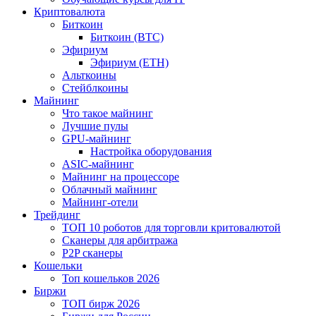
Криптовалюта
Биткоин
Биткоин (BTC)
Эфириум
Эфириум (ETH)
Альткоины
Стейблкоины
Майнинг
Что такое майнинг
Лучшие пулы
GPU-майнинг
Настройка оборудования
ASIC-майнинг
Майнинг на процессоре
Облачный майнинг
Майнинг-отели
Трейдинг
ТОП 10 роботов для торговли критовалютой
Сканеры для арбитража
P2P сканеры
Кошельки
Топ кошельков 2026
Биржи
ТОП бирж 2026