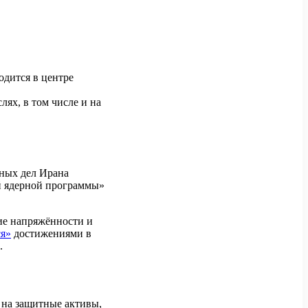
одится в центре
ях, в том числе и на
нных дел Ирана
ей ядерной программы»
ие напряжённости и
ся»
достижениями в
.
 на защитные активы,