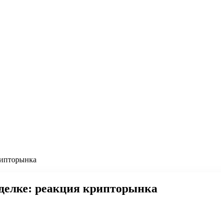
рипторынка
сделке: реакция крипторынка