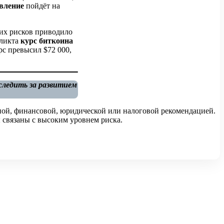
вление
пойдёт на
их рисков приводило
фликта
курс биткоина
рс превысил $72 000,
следить за развитием
ной, финансовой, юридической или налоговой рекомендацией.
 связаны с высоким уровнем риска.