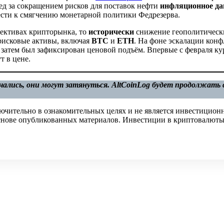
лед за сокращением рисков для поставок нефти
инфляционное да
ести к смягчению монетарной политики Федрезерва.
пективах крипторынка, то
исторически
снижение геополитическ
 рисковые активы, включая
BTC
и
ETH
. На фоне эскалации кон
о затем был зафиксирован ценовой подъём. Впервые с февраля ку
т в цене.
чались, они могут затянуться. AltCoinLog будет продолжать 
ючительно в ознакомительных целях и не является инвестицион
 основе опубликованных материалов. Инвестиции в криптовалюты