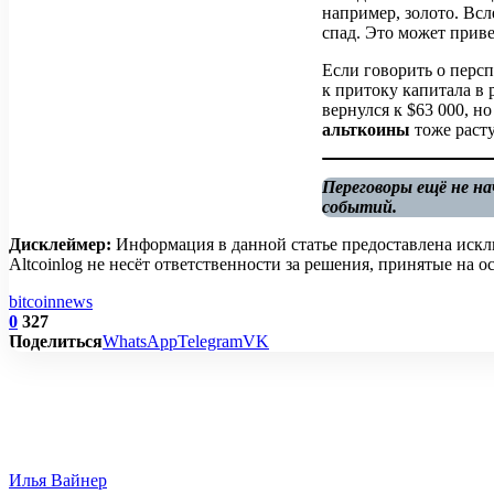
например, золото. Вс
спад. Это может прив
Если говорить о перс
к притоку капитала в
вернулся к $63 000, н
альткоины
тоже расту
Переговоры ещё не на
событий.
Дисклеймер:
Информация в данной статье предоставлена искл
Altcoinlog не несёт ответственности за решения, принятые на
bitcoin
news
0
327
Поделиться
WhatsApp
Telegram
VK
Илья Вайнер