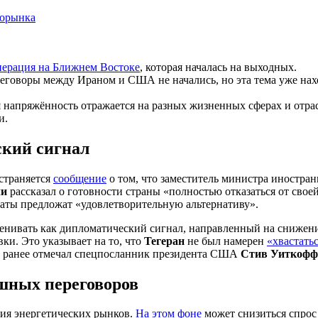
перация на Ближнем Востоке
, которая началась на выходных.
говоры между Ираном и США не начались, но эта тема уже нах
 напряжённость отражается на разных жизненных сферах и отрасл
и.
кий сигнал
страняется
сообщение
о том, что заместитель министра иностра
чи
рассказал о готовности страны «полностью отказаться от сво
таты предложат «удовлетворительную альтернативу».
енивать как дипломатический сигнал, направленный на снижен
ки. Это указывает на то, что
Тегеран
не был намерен
«хвастать
то ранее отмечал спецпосланник президента США
Стив Уиткофф
ешных переговоров
ия энергетических рынков.
На этом фоне
может снизиться спрос