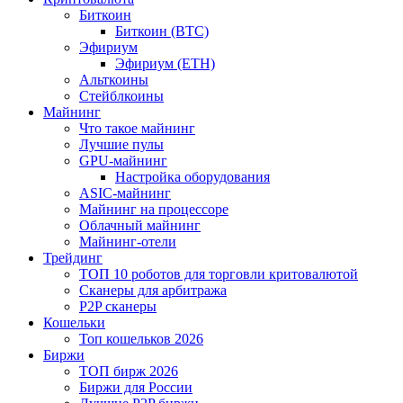
Биткоин
Биткоин (BTC)
Эфириум
Эфириум (ETH)
Альткоины
Стейблкоины
Майнинг
Что такое майнинг
Лучшие пулы
GPU-майнинг
Настройка оборудования
ASIC-майнинг
Майнинг на процессоре
Облачный майнинг
Майнинг-отели
Трейдинг
ТОП 10 роботов для торговли критовалютой
Сканеры для арбитража
P2P сканеры
Кошельки
Топ кошельков 2026
Биржи
ТОП бирж 2026
Биржи для России