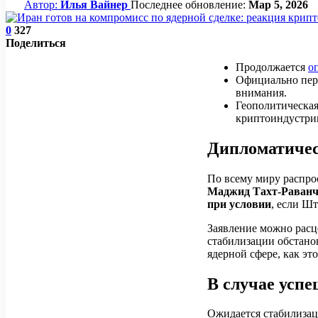
Автор:
Илья Вайнер
Последнее обновление:
Мар 5, 2026
0
327
Поделиться
Продолжается
о
Официально пере
внимания.
Геополитическая
криптоиндустри
Дипломатичес
По всему миру распро
Маджид Тахт-Раван
при условии
, если Ш
Заявление можно расц
стабилизации обстанов
ядерной сфере, как э
В случае усп
Ожидается стабилизац