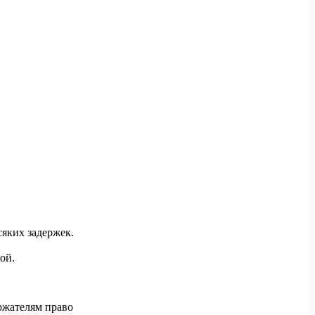
сяких задержек.
ой.
ржателям право