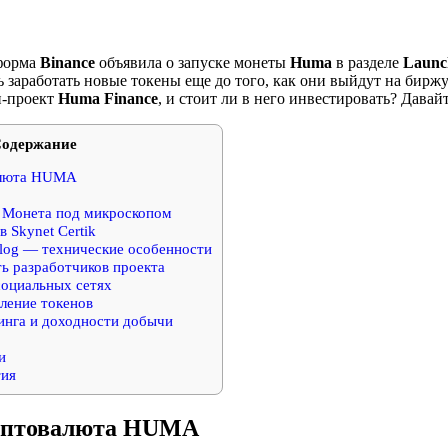
тформа
Binance
объявила о запуске монеты
Huma
в разделе
Launc
заработать новые токены еще до того, как они выйдут на биржу
н-проект
Huma Finance
, и стоит ли в него инвестировать? Давайт
одержание
алюта HUMA
— Монета под микроскопом
 Skynet Certik
log — технические особенности
ь разработчиков проекта
социальных сетях
ление токенов
нга и доходности добычи
и
тия
риптовалюта HUMA