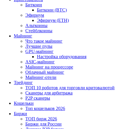
Биткоин
Биткоин (BTC)
Эфириум
Эфириум (ETH)
Альткоины
Стейблкоины
Майнинг
Что такое майнинг
Лучшие пулы
GPU-майнинг
Настройка оборудования
ASIC-майнинг
Майнинг на процессоре
Облачный майнинг
Майнинг-отели
Трейдинг
ТОП 10 роботов для торговли критовалютой
Сканеры для арбитража
P2P сканеры
Кошельки
Топ кошельков 2026
Биржи
ТОП бирж 2026
Биржи для России