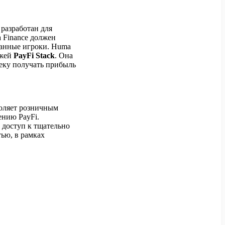
 разработан для
a Finance должен
ванные игроки. Huma
ежей
PayFi Stack
. Она
еку получать прибыль
воляет розничным
ению PayFi.
 доступ к тщательно
ью, в рамках