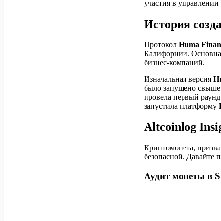
участия в управлении
История созд
Протокол
Huma Fina
Калифорнии. Основн
бизнес-компаний.
Изначальная версия
H
было запущено свыше 
провела первый раунд 
запустила платформу
Altcoinlog In
Криптомонета, призва
безопасной. Давайте 
Аудит монеты в S