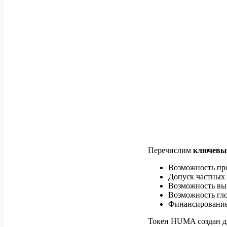
Перечислим
ключевые
Возможность про
Допуск частных
Возможность вып
Возможность гло
Финансирование
Токен HUMA создан дл