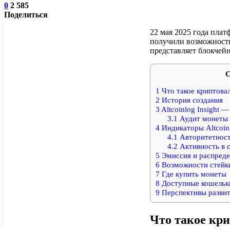
0
2 585
Поделиться
22 мая 2025 года пла
получили возможность 
представляет блокчей
С
1
Что такое криптов
2
История создания
3
Altcoinlog Insight 
3.1
Аудит монеты в
4
Индикаторы Altcoin
4.1
Авторитетност
4.2
Активность в 
5
Эмиссия и распреде
6
Возможности стейки
7
Где купить монеты
8
Доступные кошельк
9
Перспективы разви
Что такое к