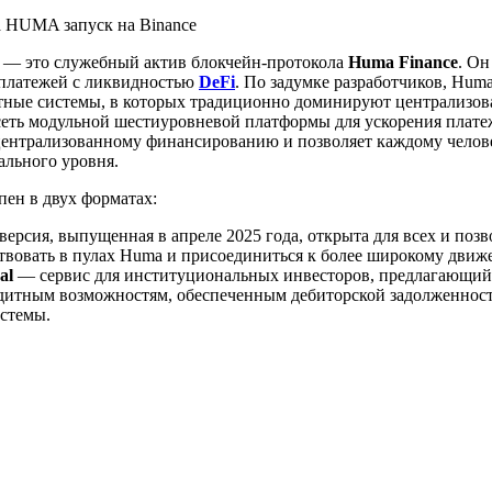
A
— это служебный актив блокчейн-протокола
Huma Finance
. Он
 платежей с ликвидностью
DeFi
. По задумке разработчиков, Hum
тные системы, в которых традиционно доминируют централизо
 сеть модульной шестиуровневой платформы для ускорения плат
централизованному финансированию и позволяет каждому челов
льного уровня.
пен в двух форматах:
версия, выпущенная в апреле 2025 года, открыта для всех и поз
твовать в пулах Huma и присоединиться к более широкому движ
nal
— сервис для институциональных инвесторов, предлагающий
дитным возможностям, обеспеченным дебиторской задолженност
стемы.