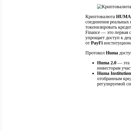
Криптовалюта
HUM
соединения реальных
токенизировать креди
Finance — это первая
упрощает доступ к де
от
PayFi
институциона
Протокол
Huma
досту
Huma 2.0
— эта 
инвесторам учас
Huma Institutio
отобранным кре
регулируемой си