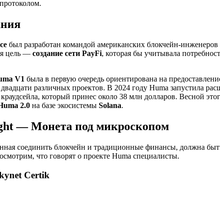
 протоколом.
ания
nce
был разработан командой американских блокчейн-инженеров 
ая цель —
создание сети
PayFi
, которая бы учитывала потребно
uma V1
была в первую очередь ориентирована на предоставление
двадцати различных проектов. В 2024 году Huma запустила ра
краудсейла, который принес около 38 млн долларов. Весной этог
Huma 2.0
на базе экосистемы
Solana
.
sight — Монета под микроскопом
нная соединить блокчейн и традиционные финансы, должна быт
посмотрим, что говорят о проекте Huma специалисты.
kynet Certik