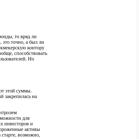
онды, то вряд ли
это точно, а был ли
букмекерскую контору
вообще, способствовать
льзователей. Но
от этой суммы.
ий закрепилась на
онтролем
озможности для
ых инвесторов и
амороженные активы
 старте, возможно,