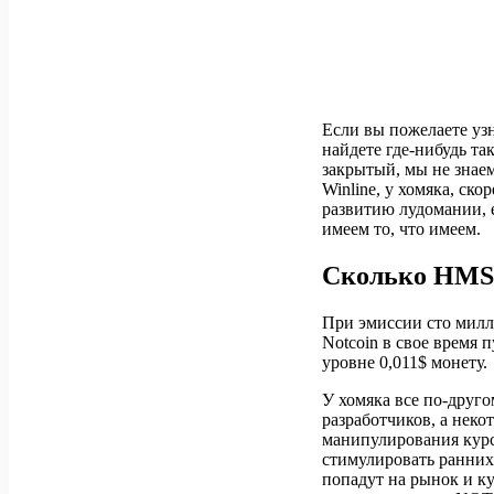
Если вы пожелаете уз
найдете где-нибудь т
закрытый, мы не знаем
Winline, у хомяка, ско
развитию лудомании, 
имеем то, что имеем.
Сколько HMST
При эмиссии сто милл
Notcoin в свое время 
уровне 0,011$ монету.
У хомяка все по-друго
разработчиков, а неко
манипулирования курс
стимулировать ранних
попадут на рынок и к