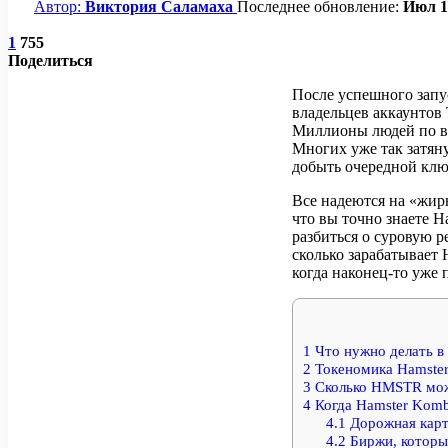
Автор:
Виктория Саламаха
Последнее обновление:
Июл 1
1
755
Поделиться
После успешного запу
владельцев аккаунтов
Миллионы людей по вс
Многих уже так затяну
добыть очередной клю
Все надеются на «жирн
что вы точно знаете H
разбиться о суровую р
сколько зарабатывает 
когда наконец-то уж
1
Что нужно делать в
2
Токеномика Hamster
3
Сколько HMSTR може
4
Когда Hamster Komb
4.1
Дорожная карт
4.2
Биржи, которы