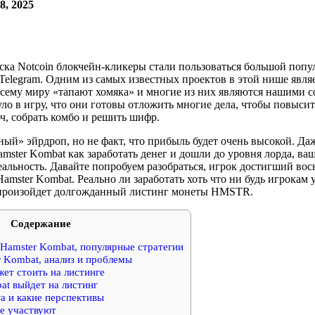
8, 2025
ска Notcoin блокчейн-кликеры стали пользоваться большой попу
 Telegram. Одним из самых известных проектов в этой нише явля
ему миру «тапают хомяка» и многие из них являются нашими с
ло в игру, что они готовы отложить многие дела, чтобы повысит
ч, собрать комбо и решить шифр.
ый» эйрдроп, но не факт, что прибыль будет очень высокой. Даж
amster Kombat как заработать денег и дошли до уровня лорда, в
еальность. Давайте попробуем разобраться, игрок достигший вос
Hamster Kombat. Реально ли заработать хоть что ни будь игрокам 
е произойдет долгожданный листинг монеты HMSTR.
Содержание
 Hamster Kombat, популярные стратегии
 Kombat, анализ и проблемы
т стоить на листинге
at выйдет на листинг
а и какие перспективы
е участвуют