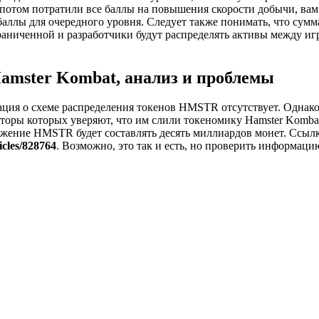
 потом потратили все баллы на повышения скорости добычи, вам 
аллы для очередного уровня. Следует также понимать, что сумм
граниченной и разработчики будут распределять активы между иг
amster Kombat, анализ и проблемы
ия о схеме распределения токенов HMSTR отсутствует. Однако 
вторы которых уверяют, что им слили токеномику Hamster Komba
жение HMSTR будет составлять десять миллиардов монет. Ссылк
icles/828764
. Возможно, это так и есть, но проверить информаци