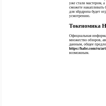
уже стали мастером, а
сможете накапливать б
для эйрдропа будет о
усмотрению.
Токеномика H
Официальная информац
множество обзоров, а
данным, общее предло
https://habr.com/ru/art
возможным.