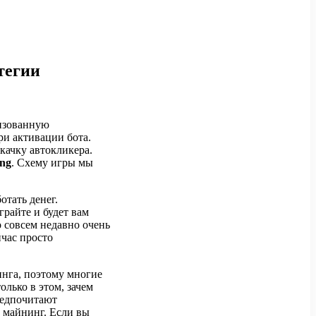
тегии
лизованную
ри активации бота.
качку автокликера.
ng
. Схему игры мы
отать денег.
грайте и будет вам
о совсем недавно очень
час просто
инга, поэтому многие
олько в этом, зачем
редпочитают
ь майнинг. Если вы