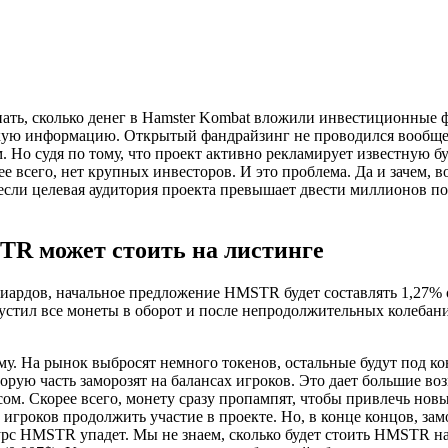
нать, сколько денег в Hamster Kombat вложили инвестиционные ф
акую информацию. Открытый фандрайзинг не проводился вообще, 
. Но судя по тому, что проект активно рекламирует известную 
рее всего, нет крупных инвесторов. И это проблема. Да и зачем, 
если целевая аудитория проекта превышает двести миллионов по
R может стоить на листинге
иардов, начальное предложение HMSTR будет составлять 1,27% 
пустил все монеты в оборот и после непродолжительных колебан
му. На рынок выбросят немного токенов, остальные будут под к
торую часть заморозят на балансах игроков. Это дает большие в
ом. Скорее всего, монету сразу пропампят, чтобы привлечь нов
 игроков продолжить участие в проекте. Но, в конце концов, з
урс HMSTR упадет. Мы не знаем, сколько будет стоить HMSTR на