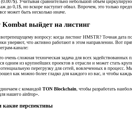
 (0.007$). Учитывая сравнительно небольшой объем циркулиру
аж до 0,1$, но вскоре наступит обвал. Впрочем, это только пред
 все может быть несколько иначе.
r Kombat выйдет на листинг
ивотрепещущему вопросу: когда листинг HMSTR? Точная дата п
ики уверяют, что активно работают в этом направлении. Вот пр
леграм-канале:
то очень сложная техническая задача для всех задействованных 
тся одним из крупнейших проектов в отрасли и может стать кр
потенциальную перегрузку для сетей, вовлеченных в процесс. М
прошел как можно более гладко для каждого из вас, и чтобы каж
удничаем с командой
TON Blockchain
, чтобы разработать наибо
ля нашего airdrop».
и какие перспективы