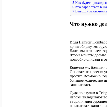
5
Как будет проходит
6
Кто заработает в Ha
7
Вывод и заключени
Что нужно де
Идея Hamster Kombat 
криптобиржу, которую
Далее вы начинаете за
Чтобы монеты добывал
подробно описали в о
Конечно же, большинст
Основатели проекта ув
профит. Возможно, год
большое количество иг
зашкаливает.
Судя по слухам в Tele
игроки вкладывают все
вводили многоуровнев
накапливать капитал 