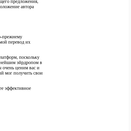
ющего предложения,
положение автора
о-прежнему
ямой перевод их
платформ, поскольку
упнейшим эйрдропом в
ы очень ценим вас и
дый мог получить свои
лее эффективное