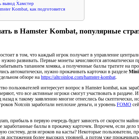
ь вывод Хамстер
mster Kombat, как подготовится
е
лать в Hamster Kombat, популярные стра
состоит в том, что каждый игрок получает в управление центра
 нужно развивать. Первые монеты зачисляются автоматически п
рабатывать тапанием хомяка, а полученные баллы тратите на про
ись автоматически, нужно прокачивать карточки в разделе
Mini
тдельном обзоре на
https://altcoinlog.com/hamster-kombat
.
во пользователей интересует вопрос в Hamster kombat, как зараб
еряют, что все активные игроки смогут участвовать в раздаче. И
 назад к такому заявлению многие отнеслись бы скептически, н
роков Notcoin заработали неплохие деньги, и уровень
FOMO
сей
gram, прибыль в первую очередь будет зависеть от скорости майн
 заработанные баллы в прокачку карточек. Впрочем, если дело т
ую систему, деля игроков на касты? Некоторые пользователи, п
для достижения более высоких уровней, а потом уже прокачиват