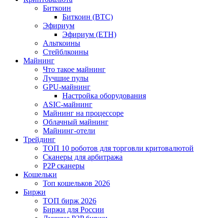
Биткоин
Биткоин (BTC)
Эфириум
Эфириум (ETH)
Альткоины
Стейблкоины
Майнинг
Что такое майнинг
Лучшие пулы
GPU-майнинг
Настройка оборудования
ASIC-майнинг
Майнинг на процессоре
Облачный майнинг
Майнинг-отели
Трейдинг
ТОП 10 роботов для торговли критовалютой
Сканеры для арбитража
P2P сканеры
Кошельки
Топ кошельков 2026
Биржи
ТОП бирж 2026
Биржи для России