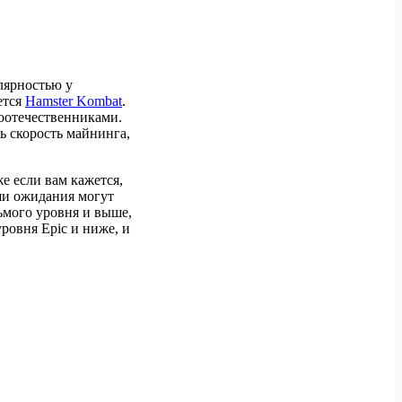
лярностью у
ется
Hamster Kombat
.
оотечественниками.
ь скорость майнинга,
е если вам кажется,
аши ожидания могут
ьмого уровня и выше,
уровня Epic и ниже, и