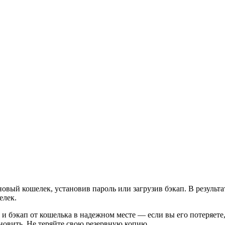
новый кошелек, установив пароль или загрузив бэкап. В результа
елек.
и бэкап от кошелька в надежном месте — если вы его потеряете
ановить. Не теряйте свою резервную копию.