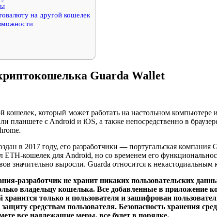
ты
товалюту на другой кошелек
зможности
криптокошелька Guarda Wallet
й кошелек, который может работать на настольном компьютере и
и планшете c Android и iOS, а также непосредственно в браузер
hrome.
оздан в 2017 году, его разработчики — португальская компания 
л ETH-кошелек для Android, но со временем его функциональнос
ов значительно выросли. Guarda относится к некастодиальным
пания-разработчик не хранит никаких пользовательских данн
лько владельцу кошелька. Все добавленные в приложение к
й хранится только и пользователя и зашифрован пользовател
 защиту средствам пользователя. Безопасность хранения сред
имете все надлежащие меры, все будет в порядке.