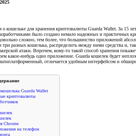
2025
 о кошельке для хранения криптовалюты Guarda Wallet. За 15 ле
азработчиками было создано немало надежных и практичных кр
довольно сложно, тем более, что большинство приложений абсо
 три разных кошелька, распределить между ними средства и, та
хакерской атаки. Впрочем, кому-то такой способ хранения пока
ерем какое-нибудь одно приложение. Guarda кошелек будет непл
льтиплатформенный, отличается удобным интерфейсом и обшир
держание
кошелька Guarda Wallet
ые криптовалюты
ботчиков
ошелек
шелек
я Chrome
ложения на телефон
аунта