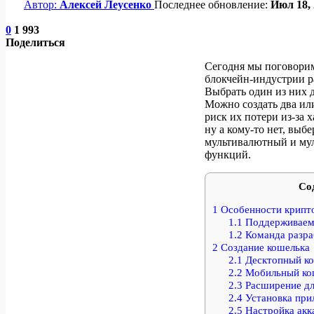
Автор:
Алексей Леусенко
Последнее обновление:
Июл 18, 
0
1 993
Поделиться
Сегодня мы поговорим
блокчейн-индустрии р
Выбрать один из них 
Можно создать два или
риск их потери из-за 
ну а кому-то нет, выб
мультивалютный и му
функций.
Со
1
Особенности крипто
1.1
Поддерживаем
1.2
Команда разра
2
Создание кошелька
2.1
Десктопный к
2.2
Мобильный ко
2.3
Расширение дл
2.4
Установка при
2.5
Настройка акк