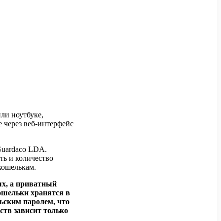
ли ноутбуке,
е через веб-интерфейс
Guardaco LDA.
ть и количество
 кошелькам.
ых, а приватный
ошельки хранятся в
ьским паролем, что
ств зависит только