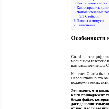
3
Как получить моне
4
Как отправить крип
5
Дополнительные во
5.1
Стейкинг
6
Плюсы и минусы
7
Заключение
Особенности 
Guarda — это цифрово
мобильном телефоне ил
или расширение для C
Кошелек Guarda был с
Первоначально это бы
поддерживаемых актив
Это значит, что ком
ключ принадлежит то
бэкап-файле, которы
дает дополнительную
от вас, и если вы пр