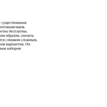
т существования
иптокошельков.
лютно бесплатны.
ким образом, снизить
жется слишком сложным,
охим вариантом. Он
ным набором