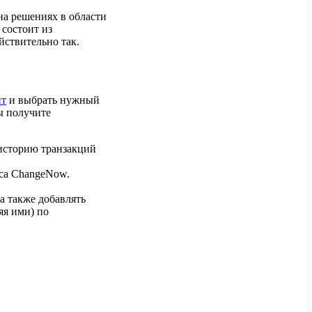
на решениях в области
 состоит из
йствительно так.
йт
и выбрать нужный
ы получите
 историю транзакций
иса ChangeNow.
а также добавлять
яя ими) по