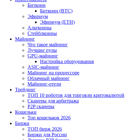
Биткоин
Биткоин (BTC)
Эфириум
Эфириум (ETH)
Альткоины
Стейблкоины
Майнинг
Что такое майнинг
Лучшие пулы
GPU-майнинг
Настройка оборудования
ASIC-майнинг
Майнинг на процессоре
Облачный майнинг
Майнинг-отели
Трейдинг
ТОП 10 роботов для торговли критовалютой
Сканеры для арбитража
P2P сканеры
Кошельки
Топ кошельков 2026
Биржи
ТОП бирж 2026
Биржи для России