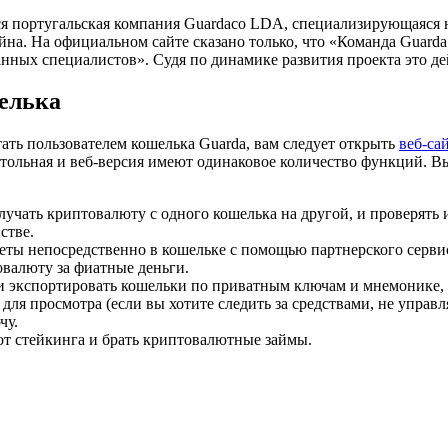
ся португальская компания Guardaco LDA, специализирующаяся 
на. На официальном сайте сказано только, что «Команда Guarda
ных специалистов». Судя по динамике развития проекта это де
елька
ать пользователем кошелька Guarda, вам следует открыть
веб-са
стольная и веб-версия имеют одинаковое количество функций. В
лучать криптовалюту с одного кошелька на другой, и проверять
стве.
еты непосредственно в кошельке с помощью партнерского серв
валюту за фиатные деньги.
 экспортировать кошельки по приватным ключам и мнемонике, 
для просмотра (если вы хотите следить за средствами, не управл
чу.
от стейкинга и брать криптовалютные займы.