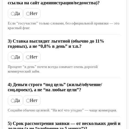
ссылка на сайт администрации/ведомства)?
Да
Нет
Если “госучастие” только словами, без официальной привязки — это
красный флаг.
3) Ставка выглядит льготной (обычно до 11%
годовых), а не “0,8% в день” и т.п.?
Да
Нет
Процент “в день” почти всегда означает очень дорогой
коммерческий займ.
4) Деньги строго “под цель” (жильё/обучение/
соц.проект), а не “на любые цели”?
Да
Нет
Соцзайм обычно целевой. “На всё что угодно” — чаще коммерция.
5) Срок рассмотрения заявки — от нескольких дней и
дольше (а не “одобрение за 5 минут”)?