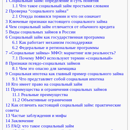
1
Социальный займ: определение и суть понятия
1.1
Что такое социальный займ простыми словами
2
Проверка “социального займа”
2.1
Откуда появился термин и что он означает
3
Ключевые признаки настоящего социального займа
4
Чем социальный займ отличается от обычного кредита
5
Виды социальных займов в России
6
Социальный займ как государственная программа
6.1
Как работает механизм господдержки
6.2
Федеральные и региональные программы
7
«Социальные займы» МФО: маркетинг или реальность?
7.1
Почему МФО используют термин «социальный»
8
Признаки псевдо-социальных займов
8.1
Чем это опасно для заемщика
9
Социальная ипотека как главный пример социального займа
9.1
Что представляет собой социальная ипотека
10
Кто имеет право на социальный займ
11
Преимущества и ограничения социальных займов
11.1
Реальные преимущества
11.2
Объективные ограничения
12
Как отличить настоящий социальный займ: практические
советы
13
Частые заблуждения и мифы
14
Заключение
15
FAQ: что такое социальный займ