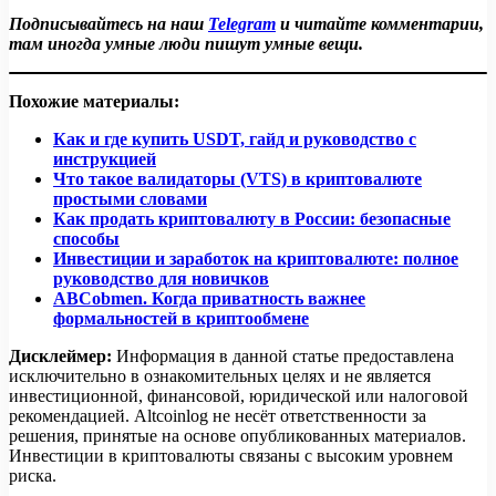
— социальная ипотека, образовательные кредиты с
Подписывайтесь на наш
Telegram
и читайте комментарии,
льготного статуса заявителя. Оформление обычно
государственной поддержкой и льготные займы для
там иногда умные люди пишут умные вещи.
происходит через банки-партнёры или государственные
малого бизнеса или сельского хозяйства. Конкретные
структуры.
условия зависят от федеральных и региональных
Похожие материалы:
программ поддержки.
Как и где купить USDT, гайд и руководство с
инструкцией
Что такое валидаторы (VTS) в криптовалюте
простыми словами
Как продать криптовалюту в России: безопасные
способы
Инвестиции и заработок на криптовалюте: полное
руководство для новичков
ABCobmen. Когда приватность важнее
формальностей в криптообмене
Дисклеймер:
Информация в данной статье предоставлена
исключительно в ознакомительных целях и не является
инвестиционной, финансовой, юридической или налоговой
рекомендацией. Altcoinlog не несёт ответственности за
решения, принятые на основе опубликованных материалов.
Инвестиции в криптовалюты связаны с высоким уровнем
риска.