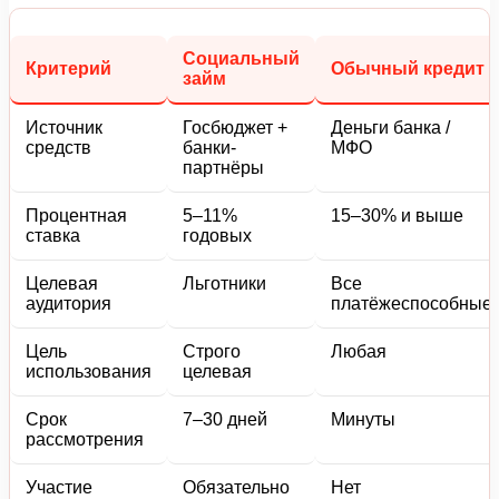
Социальный
Критерий
Обычный кредит
займ
Источник
Госбюджет +
Деньги банка /
средств
банки-
МФО
партнёры
Процентная
5–11%
15–30% и выше
ставка
годовых
Целевая
Льготники
Все
аудитория
платёжеспособные
Цель
Строго
Любая
использования
целевая
Срок
7–30 дней
Минуты
рассмотрения
Участие
Обязательно
Нет