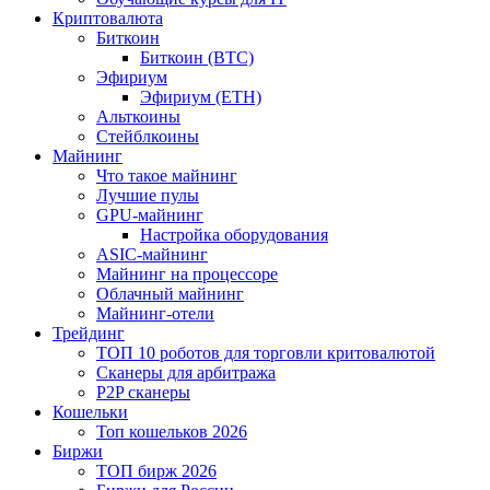
Криптовалюта
Биткоин
Биткоин (BTC)
Эфириум
Эфириум (ETH)
Альткоины
Стейблкоины
Майнинг
Что такое майнинг
Лучшие пулы
GPU-майнинг
Настройка оборудования
ASIC-майнинг
Майнинг на процессоре
Облачный майнинг
Майнинг-отели
Трейдинг
ТОП 10 роботов для торговли критовалютой
Сканеры для арбитража
P2P сканеры
Кошельки
Топ кошельков 2026
Биржи
ТОП бирж 2026