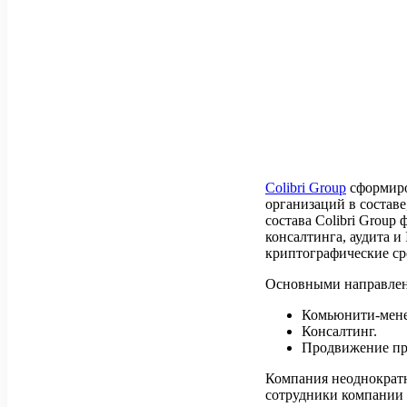
Colibri Group
сформиро
организаций в состав
состава Colibri Group
консалтинга, аудита 
криптографические ср
Основными направлени
Комьюнити-мене
Консалтинг.
Продвижение про
Компания неоднократн
сотрудники компании 