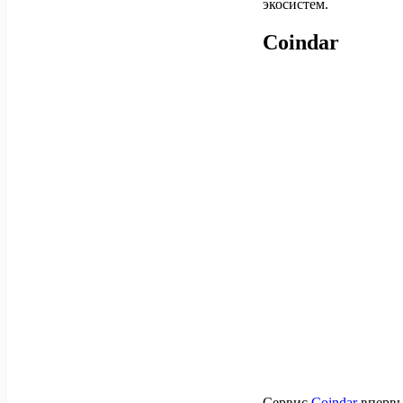
экосистем.
Coindar
Сервис
Coindar
впервы