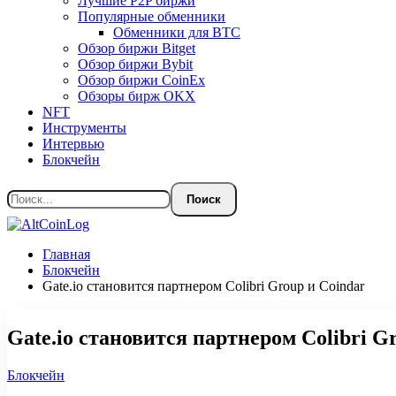
Лучшие P2P биржи
Популярные обменники
Обменники для BTC
Обзор биржи Bitget
Обзор биржи Bybit
Обзор биржи CoinEx
Обзоры бирж OKX
NFT
Инструменты
Интервью
Блокчейн
Главная
Блокчейн
Gate.io становится партнером Colibri Group и Coindar
Gate.io становится партнером Colibri G
Блокчейн