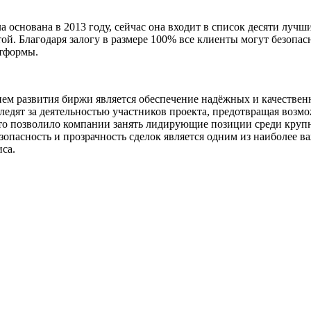
а основана в 2013 году, сейчас она входит в список десяти лучш
й. Благодаря залогу в размере 100% все клиенты могут безопас
атформы.
м развития биржи является обеспечение надёжных и качествен
ледят за деятельностью участников проекта, предотвращая возм
то позволило компании занять лидирующие позиции среди круп
езопасность и прозрачность сделок является одним из наиболее 
са.