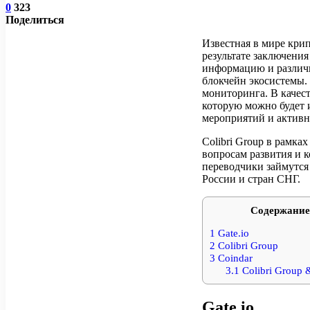
0
323
Поделиться
Известная в мире крип
результате заключения
информацию и различ
блокчейн экосистемы. 
мониторинга. В качес
которую можно будет 
мероприятий и активн
Colibri Group в рамка
вопросам развития и 
переводчики займутся
России и стран СНГ.
Содержание
1
Gate.io
2
Colibri Group
3
Coindar
3.1
Colibri Group 
Gate.io