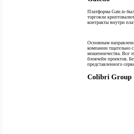
Платформа Gate.io был
торговли криптовалюто
контракты внутри пл
Основным направление
компании тщательно с
мошенничества. Все э
блокчейн проектов. Б
представленного серви
Colibri Group