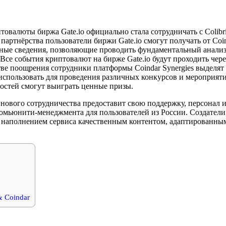
товалюты биржа Gate.io официально стала сотрудничать с Colibri
 партнёрства пользователи биржи Gate.io смогут получать от Co
ные сведения, позволяющие проводить фундаментальный анали
Все события криптовалют на бирже Gate.io будут проходить чер
тве поощрения сотрудники платформы Coindar Synergies выделят
использовать для проведения различных конкурсов и мероприяти
остей смогут выиграть ценные призы.
х нового сотрудничества предоставит свою поддержку, персонал 
комьюнити-менеджмента для пользователей из России. Создатели
 наполнением сервиса качественным контентом, адаптированным
& Coindar