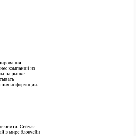
онирования
знес компаний из
оны на рынке
атывать
вания информации.
мьюнити. Сейчас
ий в мире блокчейн