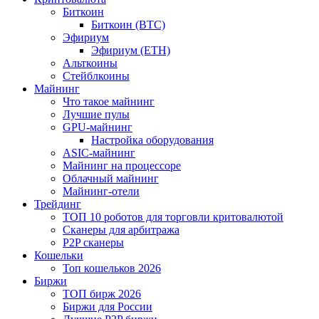
Биткоин
Биткоин (BTC)
Эфириум
Эфириум (ETH)
Альткоины
Стейблкоины
Майнинг
Что такое майнинг
Лучшие пулы
GPU-майнинг
Настройка оборудования
ASIC-майнинг
Майнинг на процессоре
Облачный майнинг
Майнинг-отели
Трейдинг
ТОП 10 роботов для торговли критовалютой
Сканеры для арбитража
P2P сканеры
Кошельки
Топ кошельков 2026
Биржи
ТОП бирж 2026
Биржи для России