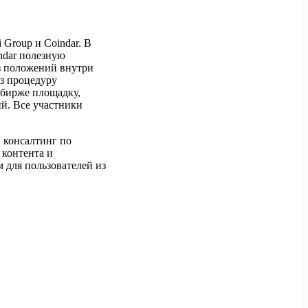
 Group и Coindar. В
indar полезную
з положений внутри
ез процедуру
 бирже площадку,
й. Все участники
и консалтинг по
 контента и
 для пользователей из