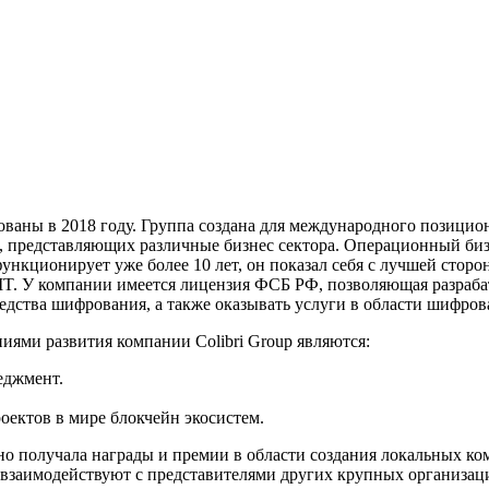
ваны в 2018 году. Группа создана для международного позици
е, представляющих различные бизнес сектора. Операционный би
 функционирует уже более 10 лет, он показал себя с лучшей стор
и IT. У компании имеется лицензия ФСБ РФ, позволяющая разраб
едства шифрования, а также оказывать услуги в области шифро
ями развития компании Colibri Group являются:
джмент.
ектов в мире блокчейн экосистем.
о получала награды и премии в области создания локальных ко
взаимодействуют с представителями других крупных организац