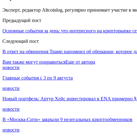
Эксперт, редактор Altcoinlog, регулярно принимает участие в
Предыдущий пост
Основные события за день: что интересного на крипторынке с
Следующий пост
В ответ на обвинения Трамп напомнил об обещании, которое 
Вам также могут понравиться
Еще от автора
новости
Главные события с 3 по 9 августа
новости
Новый портфель: Артур Хейс инвестировал в ENA примерно $
новости
В «Москва-Сити» закрыли 9 нелегальных криптообменников
новости