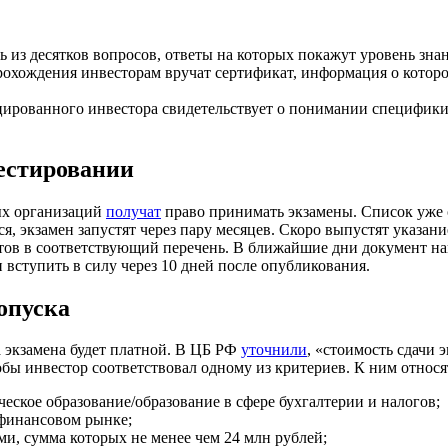
ть из десятков вопросов, ответы на которых покажут уровень зн
рохождения инвесторам вручат сертификат, информация о котор
ированного инвестора свидетельствует о понимании специфики
тестировании
ых организаций
получат
право принимать экзамены. Список уже с
я, экзамен запустят через пару месяцев. Скоро выпустят указан
ов в соответствующий перечень. В ближайшие дни документ на
вступить в силу через 10 дней после опубликования.
опуска
а экзамена будет платной. В ЦБ РФ
уточнили
, «стоимость сдачи 
бы инвестор соответствовал одному из критериев. К ним относя
еское образование/образование в сфере бухгалтерии и налогов;
 финансовом рынке;
ми, сумма которых не менее чем 24 млн рублей;