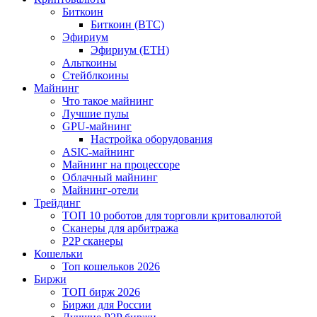
Биткоин
Биткоин (BTC)
Эфириум
Эфириум (ETH)
Альткоины
Стейблкоины
Майнинг
Что такое майнинг
Лучшие пулы
GPU-майнинг
Настройка оборудования
ASIC-майнинг
Майнинг на процессоре
Облачный майнинг
Майнинг-отели
Трейдинг
ТОП 10 роботов для торговли критовалютой
Сканеры для арбитража
P2P сканеры
Кошельки
Топ кошельков 2026
Биржи
ТОП бирж 2026
Биржи для России