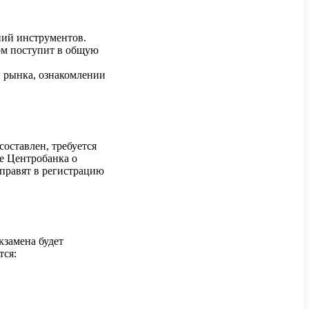
аний инструментов.
ом поступит в общую
 рынка, ознакомлении
оставлен, требуется
ие Центробанка о
правят в регистрацию
экзамена будет
тся: