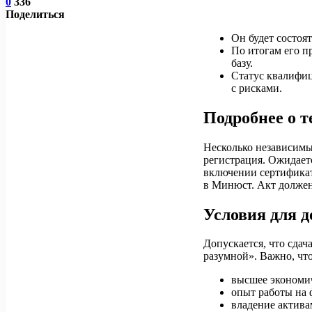
0
336
Поделиться
Он будет состоя
По итогам его п
базу.
Статус квалифиц
с рисками.
Подробнее о 
Несколько независим
регистрация. Ожидаетс
включении сертификат
в Минюст. Акт должен 
Условия для д
Допускается, что сдач
разумной». Важно, что
высшее экономич
опыт работы на
владение актива