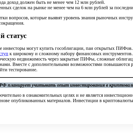
ода доход должен быть не менее чем 12 млн рублей.
нных сделок на рынке не менее чем на 6 млн рублей за последни
сятки вопросов, которые выявят уровень знания рыночных инстр
 сокращения.
й статус
 инвесторы могут купить гособлигации, паи открытых ПИФов
ступ
к широкому и сложному набору финансовых инструментов
рческую недвижимость через закрытые ПИФы, сложные облигац
онами. Вместе с дополнительными возможностями повышаются р
йти тестирование.
 РФ планирует учитывать опыт инвестирования в криптова
ючительно в ознакомительных целях и не является инвестицион
 основе опубликованных материалов. Инвестиции в криптовалюты