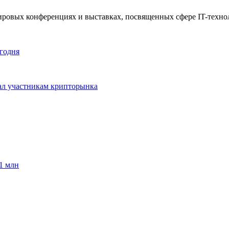
 мировых конференциях и выставках, посвященных сфере IT-техно
егодня
дал участникам крипторынка
1 млн