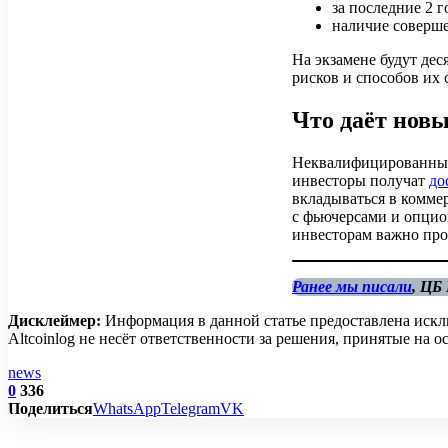
за последние 2 г
наличие соверше
На экзамене будут де
рисков и способов их
Что даёт новы
Неквалифицированные
инвесторы получат
до
вкладываться в комме
с фьючерсами и опци
инвесторам важно про
Ранее мы писали
, ЦБ
Дисклеймер:
Информация в данной статье предоставлена искл
Altcoinlog не несёт ответственности за решения, принятые на
news
0
336
Поделиться
WhatsApp
Telegram
VK