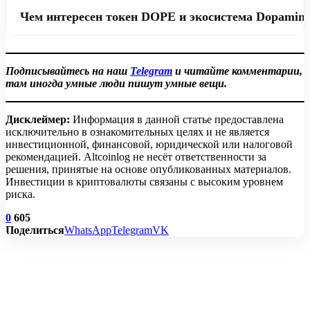
было разместить токены BGB или USDT в
Награды в Launchpool распределялись
Чем интересен токен DOPE и экосистема Dopamin
соответствующих пулах Launchpool. Минимальная
пропорционально доле пользователя в общем пуле
ставка составляла 50 BGB или 50 USDT, а
ставок. Чем больше активов участник размещал в пуле
Токен DOPE используется внутри экосистемы Dopamine
максимальные лимиты достигали 20 000 BGB и 10 000
BGB или USDT, тем выше была его доля в
для взаимодействия с Web3-сервисами, NFT и
USDT соответственно.
Подписывайтесь на наш
Telegram
и читайте комментарии,
распределении токенов DOPE. Расчет происходил
игровыми механиками. Платформа предлагает
там иногда умные люди пишут умные вещи.
автоматически на основе общего объема ставок всех
инструменты для торговли, аналитики крипторынка и
участников.
участия в турнирах Play-to-Earn. Благодаря сочетанию
Дисклеймер:
Информация в данной статье предоставлена
финансовых и игровых функций проект ориентирован
исключительно в ознакомительных целях и не является
на новую аудиторию Web3.
инвестиционной, финансовой, юридической или налоговой
рекомендацией. Altcoinlog не несёт ответственности за
решения, принятые на основе опубликованных материалов.
Инвестиции в криптовалюты связаны с высоким уровнем
риска.
0
605
Поделиться
WhatsApp
Telegram
VK