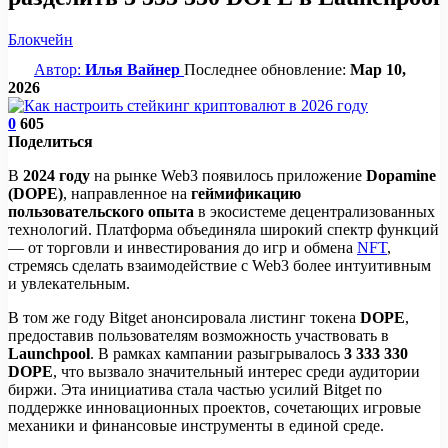
Блокчейн
Автор:
Илья Вайнер
Последнее обновление:
Мар 10,
2026
0
605
Поделиться
В
2024 году
на рынке Web3 появилось приложение
Dopamine
(DOPE)
, направленное на
геймификацию
пользовательского опыта
в экосистеме децентрализованных
технологий. Платформа объединяла широкий спектр функций
— от торговли и инвестирования до игр и обмена
NFT
,
стремясь сделать взаимодействие с Web3 более интуитивным
и увлекательным.
В том же году Bitget анонсировала листинг токена
DOPE
,
предоставив пользователям возможность участвовать в
Launchpool
. В рамках кампании разыгрывалось
3 333 330
DOPE
, что вызвало значительный интерес среди аудитории
биржи. Эта инициатива стала частью усилий Bitget по
поддержке инновационных проектов, сочетающих игровые
механики и финансовые инструменты в единой среде.