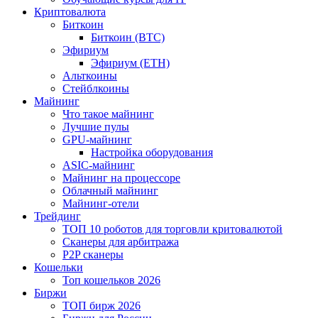
Криптовалюта
Биткоин
Биткоин (BTC)
Эфириум
Эфириум (ETH)
Альткоины
Стейблкоины
Майнинг
Что такое майнинг
Лучшие пулы
GPU-майнинг
Настройка оборудования
ASIC-майнинг
Майнинг на процессоре
Облачный майнинг
Майнинг-отели
Трейдинг
ТОП 10 роботов для торговли критовалютой
Сканеры для арбитража
P2P сканеры
Кошельки
Топ кошельков 2026
Биржи
ТОП бирж 2026