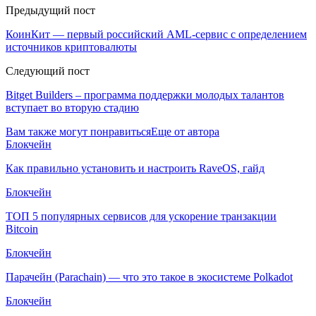
Предыдущий пост
КоинКит — первый российский AML-сервис с определением
источников криптовалюты
Следующий пост
Bitget Builders – программа поддержки молодых талантов
вступает во вторую стадию
Вам также могут понравиться
Еще от автора
Блокчейн
Как правильно установить и настроить RaveOS, гайд
Блокчейн
ТОП 5 популярных сервисов для ускорение транзакции
Bitcoin
Блокчейн
Парачейн (Parachain) — что это такое в экосистеме Polkadot
Блокчейн