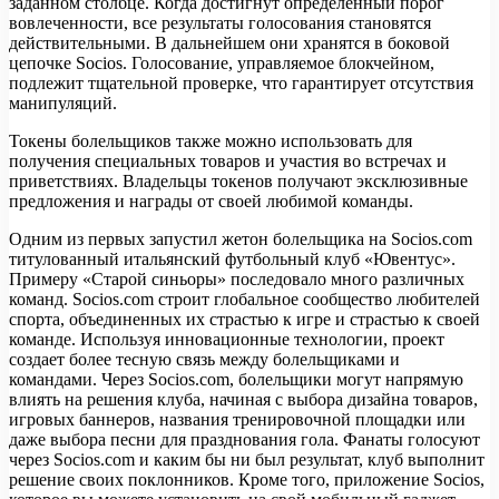
заданном столбце. Когда достигнут определенный порог
вовлеченности, все результаты голосования становятся
действительными. В дальнейшем они хранятся в боковой
цепочке Socios. Голосование, управляемое блокчейном,
подлежит тщательной проверке, что гарантирует отсутствия
манипуляций.
Токены болельщиков также можно использовать для
получения специальных товаров и участия во встречах и
приветствиях. Владельцы токенов получают эксклюзивные
предложения и награды от своей любимой команды.
Одним из первых запустил жетон болельщика на Socios.com
титулованный итальянский футбольный клуб «Ювентус».
Примеру «Старой синьоры» последовало много различных
команд. Socios.com строит глобальное сообщество любителей
спорта, объединенных их страстью к игре и страстью к своей
команде. Используя инновационные технологии, проект
создает более тесную связь между болельщиками и
командами. Через Socios.com, болельщики могут напрямую
влиять на решения клуба, начиная с выбора дизайна товаров,
игровых баннеров, названия тренировочной площадки или
даже выбора песни для празднования гола. Фанаты голосуют
через Socios.com и каким бы ни был результат, клуб выполнит
решение своих поклонников. Кроме того, приложение Socios,