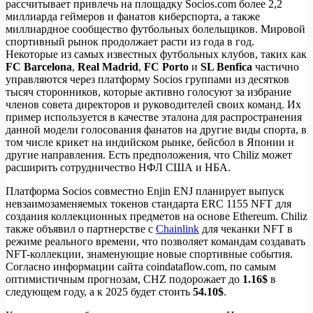
рассчитывает привлечь на площадку Socios.com более 2,2
миллиарда геймеров и фанатов киберспорта, а также
миллиардное сообщество футбольных болельщиков. Мировой
спортивный рынок продолжает расти из года в год.
Некоторые из самых известных футбольных клубов, таких как
FC Barcelona
, ​​
Real Madrid
,
FC Porto
и
SL Benfica
частично
управляются через платформу Socios группами из десятков
тысяч сторонников, которые активно голосуют за избрание
членов совета директоров и руководителей своих команд. Их
пример используется в качестве эталона для распространения
данной модели голосования фанатов на другие виды спорта, в
том числе крикет на индийском рынке, бейсбол в Японии и
другие направления. Есть предположения, что Chiliz может
расширить сотрудничество НФЛ США и НБА.
Платформа Socios совместно Enjin ENJ планирует выпуск
невзаимозаменяемых токенов стандарта ERC 1155 NFT для
создания коллекционных предметов на основе Ethereum. Chiliz
также объявил о партнерстве с
Chainlink
для чеканки NFT в
режиме реального времени, что позволяет командам создавать
NFT-коллекции, знаменующие новые спортивные события.
Согласно информации сайта coindataflow.com, по самым
оптимистичным прогнозам, CHZ подорожает до
1.16$
в
следующем году, а к 2025 будет стоить
54.10$
.