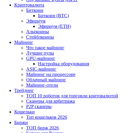
Криптовалюта
Биткоин
Биткоин (BTC)
Эфириум
Эфириум (ETH)
Альткоины
Стейблкоины
Майнинг
Что такое майнинг
Лучшие пулы
GPU-майнинг
Настройка оборудования
ASIC-майнинг
Майнинг на процессоре
Облачный майнинг
Майнинг-отели
Трейдинг
ТОП 10 роботов для торговли критовалютой
Сканеры для арбитража
P2P сканеры
Кошельки
Топ кошельков 2026
Биржи
ТОП бирж 2026