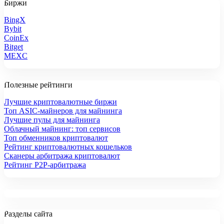
Биржи
BingX
Bybit
CoinEx
Bitget
MEXC
Полезные рейтинги
Лучшие криптовалютные биржи
Топ ASIC-майнеров для майнинга
Лучшие пулы для майнинга
Облачный майнинг: топ сервисов
Топ обменников криптовалют
Рейтинг криптовалютных кошельков
Сканеры арбитража криптовалют
Рейтинг P2P-арбитража
Разделы сайта