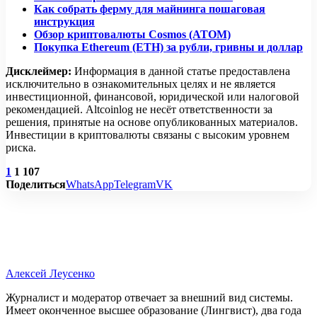
Как собрать ферму для майнинга пошаговая
инструкция
Обзор криптовалюты Cosmos (ATOM)
Покупка Ethereum (ETH) за рубли, гривны и доллар
Дисклеймер:
Информация в данной статье предоставлена
исключительно в ознакомительных целях и не является
инвестиционной, финансовой, юридической или налоговой
рекомендацией. Altcoinlog не несёт ответственности за
решения, принятые на основе опубликованных материалов.
Инвестиции в криптовалюты связаны с высоким уровнем
риска.
1
1 107
Поделиться
WhatsApp
Telegram
VK
Алексей Леусенко
Журналист и модератор отвечает за внешний вид системы.
Имеет оконченное высшее образование (Лингвист), два года