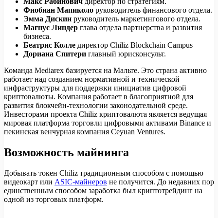
Макс Рабинович
директор по стратегиям.
Фиобиан Мапиколо
руководитель финансового отдела.
Эмма Дискин
руководитель маркетингового отдела.
Магнус Линдер
глава отдела партнерства и развития
бизнеса.
Беатрис Колле
директор Chiliz Blockchain Campus
Дориана Спитери
главный юрисконсульт.
Команда Mediarex базируется на Мальте. Это страна активно
работает над созданием нормативной и технической
инфраструктуры для поддержки инициатив цифровой
криптовалюты. Компания работает в благоприятной для
развития блокчейн-технологии законодательной среде.
Инвесторами проекта Сhiliz криптовалюта является ведущая
мировая платформа торговли цифровыми активами Binance и
пекинская венчурная компания Ceyuan Ventures.
Возможность майнинга
Добывать токен Сhiliz традиционным способом с помощью
видеокарт или
ASIC-майнеров
не получится. До недавних пор
единственным способом заработка был криптотрейдинг на
одной из торговых платформ.