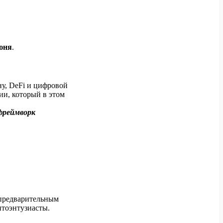
юня
.
у, DeFi и цифровой
ии, который в этом
фреймворк
 предварительным
птоэнтузиасты.