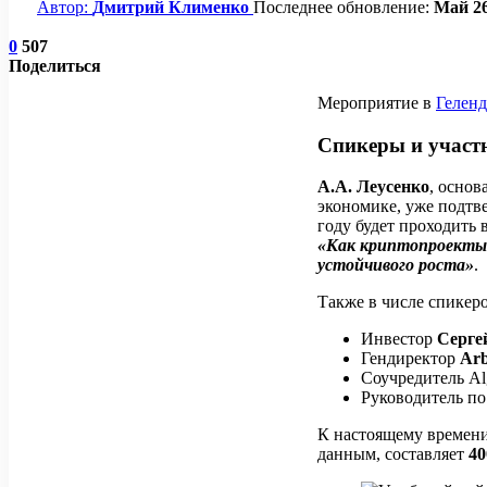
Автор:
Дмитрий Клименко
Последнее обновление:
Май 26
0
507
Поделиться
Мероприятие в
Гелен
Спикеры и участ
А.А. Леусенко
, осно
экономике, уже подтв
году будет проходить в
«Как криптопроекты 
устойчивого роста»
.
Также в числе спикер
Инвестор
Серге
Гендиректор
Arb
Соучредитель Al
Руководитель п
К настоящему времен
данным, составляет
40