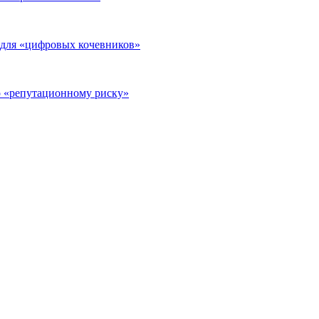
а для «цифровых кочевников»
о «репутационному риску»