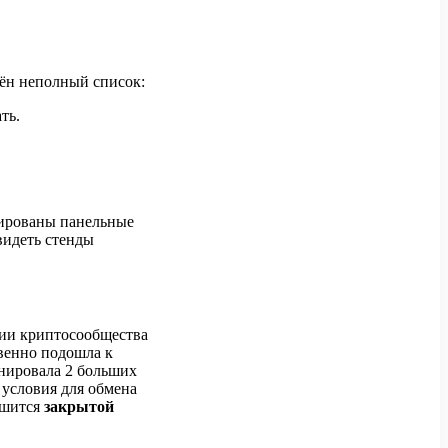
дён неполный список:
ть.
нированы панельные
видеть стенды
нии криптосообщества
твенно подошла к
нировала 2 больших
 условия для обмена
ршится
закрытой