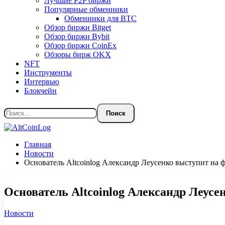
Лучшие P2P биржи
Популярные обменники
Обменники для BTC
Обзор биржи Bitget
Обзор биржи Bybit
Обзор биржи CoinEx
Обзоры бирж OKX
NFT
Инструменты
Интервью
Блокчейн
Главная
Новости
Основатель Altcoinlog Александр Леусенко выступит на 
Основатель Altcoinlog Александр Леусе
Новости