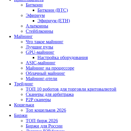
Биткоин
Биткоин (BTC)
Эфириум
Эфириум (ETH)
Альткоины
Стейблкоины
Майнинг
Что такое майнинг
Лучшие пулы
GPU-майнинг
Настройка оборудования
ASIC-майнинг
Майнинг на процессоре
Облачный майнинг
Майнинг-отели
Трейдинг
ТОП 10 роботов для торговли критовалютой
Сканеры для арбитража
P2P сканеры
Кошельки
Топ кошельков 2026
Биржи
ТОП бирж 2026
Биржи для России