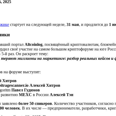
, 2025
джике
стартует на следующей неделе,
31 мая
, и продлится до
1 и
ники
вавший портал
Altcoinlog
, посвящённый криптовалютам, блокчейн
ердил своё участие на самом большом криптофоруме на юге Росс
 5-й раз. Он раскроет тему:
теряют миллионы на маркетинге: разбор реальных кейсов и 
ов на форуме выступят:
й Хитров
itragescanner.io Алексей Хитров
goritm
Павел Гудимов
о развитию
MEXC
в России
Алексей Тэн
и заявлено
более
50 спикеров
. Количество участников, согласно
00 человек
. В их числе — предприниматели, разработчики, кри