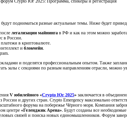
г
будут подниматься разные актуальные темы. Ниже будет приве
 после
легализации майнинга
в РФ и как на этом можно заработа
с в России.
платежи в криптовалюте.
интеллект и
блокчейн
.
gram.
окладами и поделятся профессиональным опытом. Также запла
тать залы с секциями по разным направлениям отрасли, можно у
дения
V юбилейного
«
Crypto Юг 2025
»
заключается в объедине
з России и других стран. Crypto Emergency максимально ответс
асштабного форума на побережье Чёрного моря. Компания забро
вом центре
«Геленджик Арена»
. Будут созданы все необходимые
деловых связей и поиска новых единомышленников. Форум заве