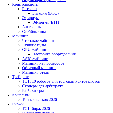
Криптовалюта
Биткоин
Биткоин (BTC)
Эфириум
Эфириум (ETH)
Альткоины
Стейблкоины
Майнинг
Что такое майнинг
Лучшие пулы
GPU-майнинг
Настройка оборудования
ASIC-майнинг
Майнинг на процессоре
Облачный майнинг
Майнинг-отели
Трейдинг
ТОП 10 роботов для торговли критовалютой
Сканеры для арбитража
P2P сканеры
Кошельки
Топ кошельков 2026
Биржи
ТОП бирж 2026