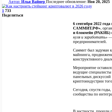
Автор:
Илья Вайнер
Последнее обновление:
Ноя 20, 2025
1
733
Поделиться
6 сентября 2022 года
САММИТ.РФ»
, орг
и блокчейн (РАКИБ)
нуля и заработать»
— 
предпринимателей.
Саммит был задуман к
майнинга, продвижен
конструктивного диал
Мероприятие оставило
ведущие специалисты 
панельных дискуссий 
криптоиндустрии того
Сегодня, спустя год
сообщества по интегр
В частности, прошли п