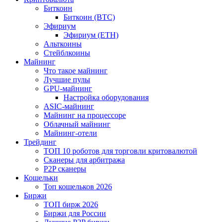
Биткоин
Биткоин (BTC)
Эфириум
Эфириум (ETH)
Альткоины
Стейблкоины
Майнинг
Что такое майнинг
Лучшие пулы
GPU-майнинг
Настройка оборудования
ASIC-майнинг
Майнинг на процессоре
Облачный майнинг
Майнинг-отели
Трейдинг
ТОП 10 роботов для торговли критовалютой
Сканеры для арбитража
P2P сканеры
Кошельки
Топ кошельков 2026
Биржи
ТОП бирж 2026
Биржи для России