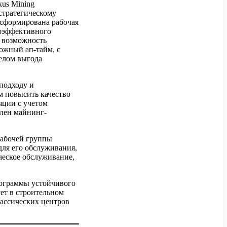
us Mining
стратегическому
 сформирована рабочая
гоэффективного
т возможность
ожный ап-тайм, с
елом выгода
подходу и
 повысить качество
яции с учетом
влен майнинг-
рабочей группы
для его обслуживания,
ческое обслуживание,
рограммы устойчивого
ет в строительном
лассических центров