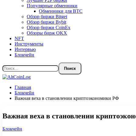
Лучшие P2P биржи
Популярные обменники
Обменники для BTC
Обзор биржи Bitget
Обзор биржи Bybit
Обзор биржи CoinEx
Обзоры бирж OKX
NFT
Инструменты
Интервью
Блокчейн
Главная
Блокчейн
Важная веха в становлении криптоэкономики РФ
Важная веха в становлении криптоэко
Блокчейн