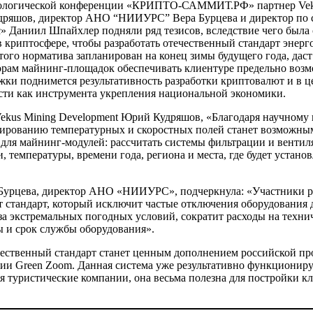
нологической конференции «КРИПТО-САММИТ.РФ» партнер Vek
дряшов, директор АНО “НИИУРС” Вера Бурцева и директор по 
» Даниил Шпайхлер подняли ряд тезисов, вследствие чего была
в криптосфере, чтобы разработать отечественный стандарт энер
того норматива запланирован на конец зимы будущего года, дас
орам майнинг-площадок обеспечивать клиентуре предельно возм
ки поднимется результативность разработки криптовалют и в ц
сти как инструмента укрепления национальной экономики.
Vekus Mining Development Юрий Кудряшов, «Благодаря научному 
ированию температурных и скоростных полей станет возможным
ля майнинг-модулей: рассчитать системы фильтрации и вентил
, температуры, времени года, региона и места, где будет устано
 Бурцева, директор АНО «НИИУРС», подчеркнула: «Участники 
т стандарт, который исключит частые отключения оборудования 
за экстремальных погодных условий, сократит расходы на техни
ы и срок службы оборудования».
ественный стандарт станет ценным дополнением российской п
нии Green Zoom. Данная система уже результативно функциониру
я туристические компании, она весьма полезна для постройки к