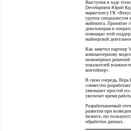
Выступив в ходе тех
Development Юрий Ку
маркетингу ГК «Векус
группа специалистов 
майнинга. Принятие э
девелоперам и операт
помощью этой поддерж
майнерской деятельно
Как заметил партнер 
компьютерному модел
инженерных решений д
показателей влажности
контейнер».
В свою очередь, Вера
совместно разработаю
уменьшит простой из-
увеличит время работ
Разрабатываемый отеч
развития при возведе
бизнесе, ею пользуютс
обработки данных.