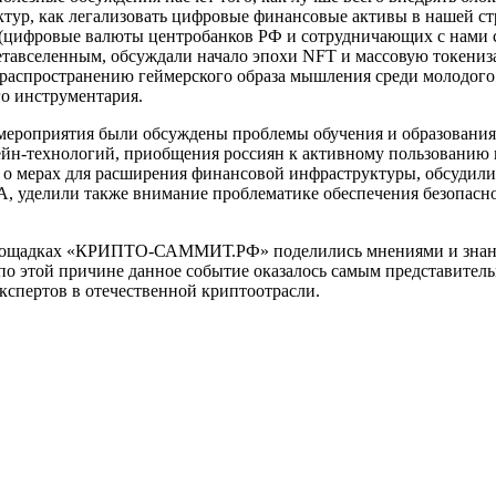
ктур, как легализовать цифровые финансовые активы в нашей ст
цифровые валюты центробанков РФ и сотрудничающих с нами ст
етавселенным, обсуждали начало эпохи NFT и массовую токениз
распространению геймерского образа мышления среди молодого
о инструментария.
 мероприятия были обсуждены проблемы обучения и образования
ейн-технологий, приобщения россиян к активному пользовани
 о мерах для расширения финансовой инфраструктуры, обсудил
, уделили также внимание проблематике обеспечения безопасн
лощадках «КРИПТО-САММИТ.РФ» поделились мнениями и знан
 по этой причине данное событие оказалось самым представител
кспертов в отечественной криптоотрасли.