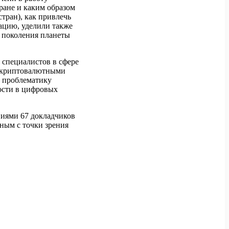
ране и каким образом
ран), как привлечь
ацию, уделили также
 поколения планеты
 специалистов в сфере
ю криптовалютными
и проблематику
ости в цифровых
иями 67 докладчиков
ьным с точки зрения