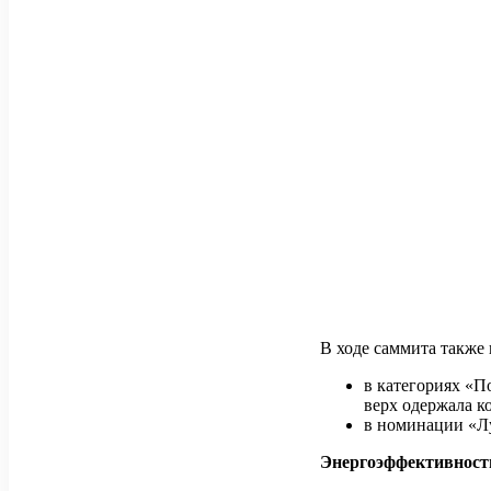
В ходе саммита также
в категориях «П
верх одержала к
в номинации «
Энергоэффективность