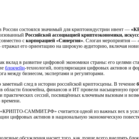
в России состоялся значимый для криптоиндустрии ивент —
«К
анизованный
Российской ассоциацией криптоэкономики, искус
совместно с
корпорацией «Синергия»
. Слоган мероприятия —
отражал его ориентацию на широкую аудиторию, включая нови
ак вклад в развитие цифровой экономики страны: его целями ст
ие
блокчейн
-технологий, популяризация цифровых активов и ф
ога между бизнесом, экспертами и регуляторами.
 заметный след в истории российской криптосцены. В течение
б
в области блокчейна, финансов и ИТ провели насыщенную прог
и практических сессий, посвящённых ключевым вызовам и воз
 времени.
ы, «КРИПТО-САММИТ.РФ» считается одной из важных вех в усил
ации цифровых активов в национальную экономическую повестк
олезные обсуждения насчет того, как лучше всего внедрять блок