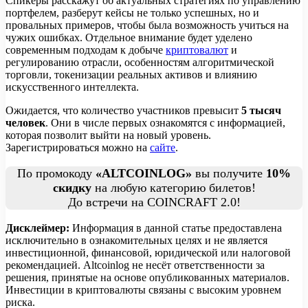
Спикеры расскажут об актуальных стратегиях по управлению
портфелем, разберут кейсы не только успешных, но и
провальных примеров, чтобы была возможность учиться на
чужих ошибках. Отдельное внимание будет уделено
современным подходам к добыче
криптовалют
и
регулированию отрасли, особенностям алгоритмической
торговли, токенизации реальных активов и влиянию
искусственного интеллекта.
Ожидается, что количество участников превысит
5 тысяч
человек
. Они в числе первых ознакомятся с информацией,
которая позволит выйти на новый уровень.
Зарегистрироваться можно на
сайте
.
По промокоду
«ALTCOINLOG»
вы получите
10%
скидку
на любую категорию билетов!
До встречи на COINCRAFT 2.0!
Дисклеймер:
Информация в данной статье предоставлена
исключительно в ознакомительных целях и не является
инвестиционной, финансовой, юридической или налоговой
рекомендацией. Altcoinlog не несёт ответственности за
решения, принятые на основе опубликованных материалов.
Инвестиции в криптовалюты связаны с высоким уровнем
риска.