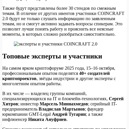
Также будут представлены более 30 стендов по смежным
темам. В отличие от других ивентов участники COINCRAFT
2.0 будут не только слушать информацию по заявленным
темам, но и смогут активно задавать вопросы спикерам. Это
позволит лучше понять работу и прояснить все неясные
моменты, в которых сложно разобраться самостоятельно.
Топовые эксперты и участники
На самом ярком криптофоруме 2025 года, 15–16 октября,
профессиональным опытом поделятся
40+ создателей
криптопроектов
, звёзды индустрии и другие эксперты с
многолетним опытом работы.
В их числе — владелец группы компаний,
специализирующихся на IT и блокчейн-технологиях,
Сергей
Хитров
; инвестор
Марсель Миннахмедов
; серийный IT-
предприниматель
Владислав Мартынов
; фаундер
юркомпании GMT-Legal
Андрей Тугарин
; а также
инфлюенсер
Никита Ануфриев
.