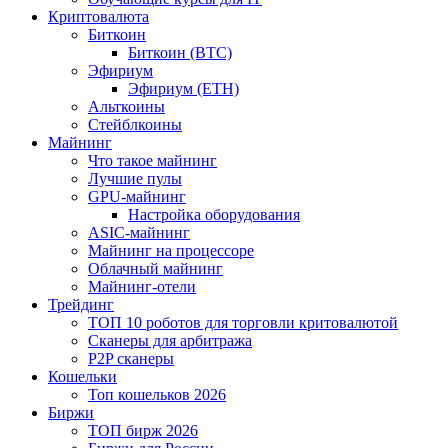
Криптовалюта
Биткоин
Биткоин (BTC)
Эфириум
Эфириум (ETH)
Альткоины
Стейблкоины
Майнинг
Что такое майнинг
Лучшие пулы
GPU-майнинг
Настройка оборудования
ASIC-майнинг
Майнинг на процессоре
Облачный майнинг
Майнинг-отели
Трейдинг
ТОП 10 роботов для торговли критовалютой
Сканеры для арбитража
P2P сканеры
Кошельки
Топ кошельков 2026
Биржи
ТОП бирж 2026