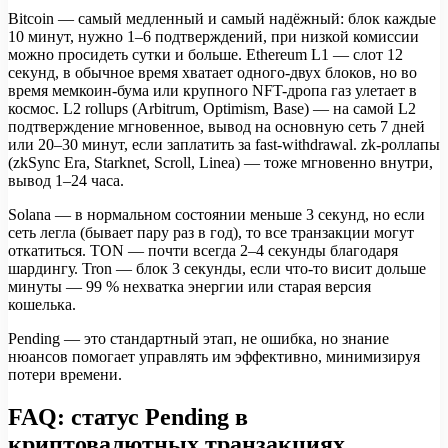
Bitcoin — самый медленный и самый надёжный: блок каждые
10 минут, нужно 1–6 подтверждений, при низкой комиссии
можно просидеть сутки и больше. Ethereum L1 — слот 12
секунд, в обычное время хватает одного-двух блоков, но во
время мемкоин-бума или крупного NFT-дропа газ улетает в
космос. L2 rollups (Arbitrum, Optimism, Base) — на самой L2
подтверждение мгновенное, вывод на основную сеть 7 дней
или 20–30 минут, если заплатить за fast-withdrawal. zk-роллапы
(zkSync Era, Starknet, Scroll, Linea) — тоже мгновенно внутри,
вывод 1–24 часа.
Solana — в нормальном состоянии меньше 3 секунд, но если
сеть легла (бывает пару раз в год), то все транзакции могут
откатиться. TON — почти всегда 2–4 секунды благодаря
шардингу. Tron — блок 3 секунды, если что-то висит дольше
минуты — 99 % нехватка энергии или старая версия
кошелька.
Pending — это стандартный этап, не ошибка, но знание
нюансов помогает управлять им эффективно, минимизируя
потери времени.
FAQ: статус Pending в
криптовалютных транзакциях