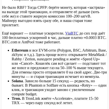
Не было RBF? Тогда CPFP: берёте монету, которая «застряла»
на выходе этой транзакции, и отправляете её дальше (хоть
себе же) и ставите жирную комиссию 100–200 sat/vB.
Майнеру выгодно взять сразу обе, и ваша старая тоже
пролетает.
Ещё вариант — платные ускорители.
ViaBTC
до сих пор даёт
100 бесплатных ускорений в час, дальше платно ≈0.0003 BTC.
BTC.com и AntPool тоже работают.
Ethereum
и все EVM-сети (Polygon, BSC, Arbitrum, Base,
zkSync и т.д.). Здесь проще всего: открываете MetaMask /
Rabby / Zerion, находите pending и жмёте «Speed Up»
или «Cancel». Кошелёк сам всё сделает — подставит тот
же nonce и предложит газ на 50–100 % выше текущего.
Для отмены просто отправляете 0 на свой адрес. Две-три
минуты — и старая транзакция исчезает из мемпула.
Solana
. Зависло больше 15 секунд — редкость, но
бывает. В Phantom и Solflare есть кнопка «Retry» — один
клик, и транзакция уходит заново с увеличенным
compute budget.
Tron.
В TronLink жмёте «Accelerate», платите 15–50
TRX — через пару секунд всё летит.