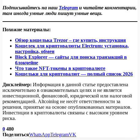
функцию Speed Up, а в Bitcoin можно использовать
текущие комиссии сети через сервисы мониторинга
Подписывайтесь на наш
Telegram
и читайте комментарии,
механизмы RBF или CPFP, если они поддерживаются
мемпула или встроенные рекомендации кошелька.
там иногда умные люди пишут умные вещи.
кошельком.
Выбор правильной комиссии и менее загруженного
времени для перевода значительно снижает вероятность
Похожие материалы:
задержек.
Обзор кошелька Trezor – где купить, инструкция
Кошелек для криптовалюты Electrum: установка,
настройка, обмен
Block Explorer — сайты для поиска транзакций в
блокчейне
Что такое NFT-токены в криптовалюте
Кошельки для криптовалют — полный список 2026
Дисклеймер:
Информация в данной статье предоставлена
исключительно в ознакомительных целях и не является
инвестиционной, финансовой, юридической или налоговой
рекомендацией. Altcoinlog не несёт ответственности за
решения, принятые на основе опубликованных материалов.
Инвестиции в криптовалюты связаны с высоким уровнем
риска.
0
480
Поделиться
WhatsApp
Telegram
VK