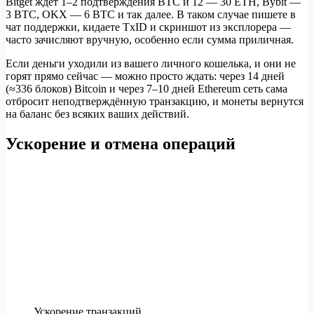
Bitget ждёт 1–2 подтверждения BTC и 12 — 30 ETH, Bybit —
3 BTC, OKX — 6 BTC и так далее. В таком случае пишете в
чат поддержки, кидаете TxID и скриншот из эксплорера —
часто зачисляют вручную, особенно если сумма приличная.
Если деньги уходили из вашего личного кошелька, и они не
горят прямо сейчас — можно просто ждать: через 14 дней
(≈336 блоков) Bitcoin и через 7–10 дней Ethereum сеть сама
отбросит неподтверждённую транзакцию, и монеты вернутся
на баланс без всяких ваших действий.
Ускорение и отмена операций
Ускорение транзакций