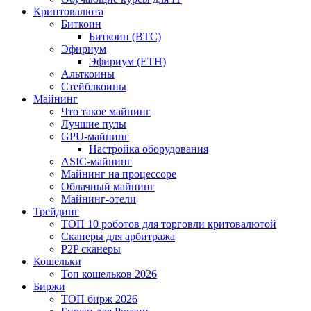
Криптовалюта
Биткоин
Биткоин (BTC)
Эфириум
Эфириум (ETH)
Альткоины
Стейблкоины
Майнинг
Что такое майнинг
Лучшие пулы
GPU-майнинг
Настройка оборудования
ASIC-майнинг
Майнинг на процессоре
Облачный майнинг
Майнинг-отели
Трейдинг
ТОП 10 роботов для торговли критовалютой
Сканеры для арбитража
P2P сканеры
Кошельки
Топ кошельков 2026
Биржи
ТОП бирж 2026