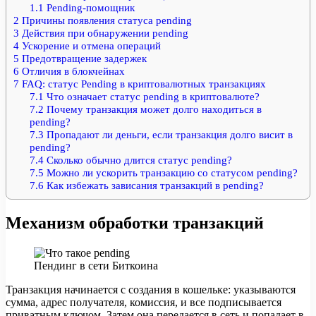
1.1
Pending-помощник
2
Причины появления статуса pending
3
Действия при обнаружении pending
4
Ускорение и отмена операций
5
Предотвращение задержек
6
Отличия в блокчейнах
7
FAQ: статус Pending в криптовалютных транзакциях
7.1
Что означает статус pending в криптовалюте?
7.2
Почему транзакция может долго находиться в
pending?
7.3
Пропадают ли деньги, если транзакция долго висит в
pending?
7.4
Сколько обычно длится статус pending?
7.5
Можно ли ускорить транзакцию со статусом pending?
7.6
Как избежать зависания транзакций в pending?
Механизм обработки транзакций
Пендинг в сети Биткоина
Транзакция начинается с создания в кошельке: указываются
сумма, адрес получателя, комиссия, и все подписывается
приватным ключом. Затем она передается в сеть и попадает в