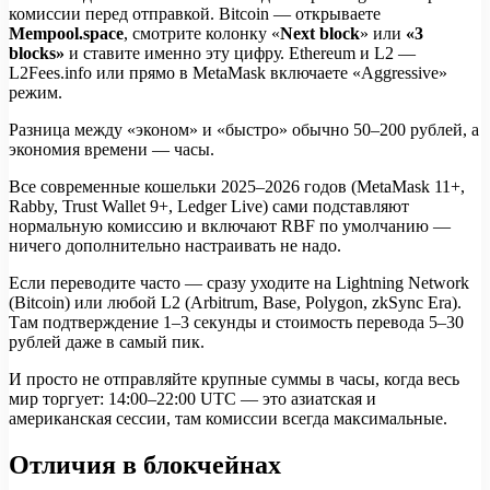
комиссии перед отправкой. Bitcoin — открываете
Mempool.space
, смотрите колонку «
Next block
» или
«3
blocks»
и ставите именно эту цифру. Ethereum и L2 —
L2Fees.info или прямо в MetaMask включаете «Aggressive»
режим.
Разница между «эконом» и «быстро» обычно 50–200 рублей, а
экономия времени — часы.
Все современные кошельки 2025–2026 годов (MetaMask 11+,
Rabby, Trust Wallet 9+, Ledger Live) сами подставляют
нормальную комиссию и включают RBF по умолчанию —
ничего дополнительно настраивать не надо.
Если переводите часто — сразу уходите на Lightning Network
(Bitcoin) или любой L2 (Arbitrum, Base, Polygon, zkSync Era).
Там подтверждение 1–3 секунды и стоимость перевода 5–30
рублей даже в самый пик.
И просто не отправляйте крупные суммы в часы, когда весь
мир торгует: 14:00–22:00 UTC — это азиатская и
американская сессии, там комиссии всегда максимальные.
Отличия в блокчейнах