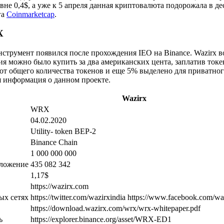
вне 0,4$, а уже к 5 апреля данная криптовалюта подорожала в дес
га
Coinmarketcap
.
X
трумент появился после прохождения IEO на Binance. Wazirx в
я можно было купить за два американских цента, заплатив ток
от общего количества токенов и еще 5% выделено для приватног
я информация о данном проекте.
Wazirx
WRX
04.02.2020
Utility- token BEP-2
Binance Chain
1 000 000 000
ложение
435 082 342
1,17$
https://wazirx.com
ых сетях
https://twitter.com/wazirxindia https://www.facebook.com/wa
https://download.wazirx.com/wrx/wrx-whitepaper.pdf
ь
https://explorer.binance.org/asset/WRX-ED1