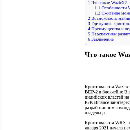
1
Что такое WazirX?
1.1
Особенности
1.2
Сжигание мон
2
Возможность майни
3
Где купить криптов
4
Преимущества и нед
5
Перспективы разви
6
Заключение
Что такое Wa
Криптовалюта Wazirx 
BEP-2
в блокчейне Bin
индийских властей на
P2P. Binance заинтер
разработанном команд
владельца.
Криптовалюта WRX появ
января 2021 начала не