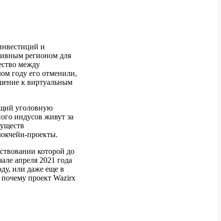
 инвестиций и
тивным регионом для
чество между
ом году его отменили,
ошение к виртуальным
ющий уголовную
ного индусов живут за
муществ
локчейн-проекты.
ествовании которой до
але апреля 2021 года
оду, или даже еще в
 почему проект Wazirx