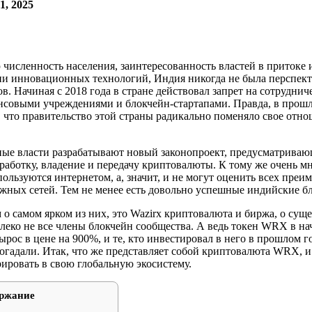
1, 2025
 численность населения, заинтересованность властей в притоке
и инновационных технологий, Индия никогда не была перспек
в. Начиная с 2018 года в стране действовал запрет на сотрудни
овыми учреждениями и блокчейн-стартапами. Правда, в прошл
т, что правительство этой страны радикально поменяло свое отн
ные власти разрабатывают новый законопроект, предусматрива
зработку, владение и передачу криптовалюты. К тому же очень м
пользуются интернетом, а, значит, и не могут оценить всех преи
жных сетей. Тем не менее есть довольно успешные индийские б
о самом ярком из них, это Wazirx криптовалюта и биржа, о сущ
леко не все члены блокчейн сообщества. А ведь токен WRX в нач
ырос в цене на 900%, и те, кто инвестировал в него в прошлом г
рогадали. Итак, что же представляет собой криптовалюта WRX, и
рировать в свою глобальную экосистему.
ржание