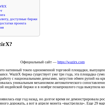
 WRX
ет
нга
алюту, доступные биржи
остатки проекта
тия
zirX?
Официальный сайт —
https://wazirx.com
это нативный токен одноименной торговой площадки, выпущен
ance. WazirX биржа существует уже три года, эта площадка суме
 работу с национальными деньгами, запустив обмен рупий на к
есовалась уникальным механизмом автоматического сопоставлени
ой индийской биржи и в ноябре позапрошлого года выкупила к
илась еще год назад, но долгое время не демонстрировала рост
много дорожать, а вот в апреле монета «выстрелила». Еще 29 мар