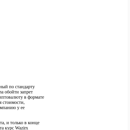
ный по стандарту
ла обойти запрет
риптовалюту в формате
я стоимости,
омпанию у ее
а, и только в конце
та курс Wazirx