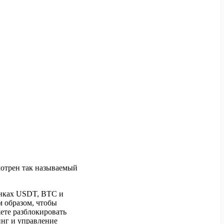
мотрен так называемый
рынках USDT, BTC и
м образом, чтобы
жете разблокировать
инг и управление