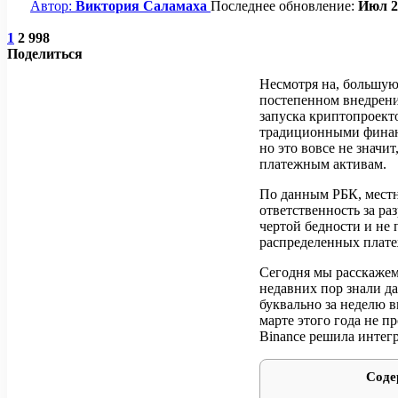
Автор:
Виктория Саламаха
Последнее обновление:
Июл 2
1
2 998
Поделиться
Несмотря на, большую
постепенном внедрени
запуска криптопроекто
традиционными финанс
но это вовсе не значи
платежным активам.
По данным РБК, мест
ответственность за ра
чертой бедности и не 
распределенных плате
Сегодня мы расскажем 
недавних пор знали да
буквально за неделю в
марте этого года не п
Binance решила интег
Соде