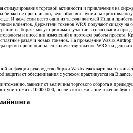
для стимулирования торговой активности и привлечения на бирж
ры биржи не простаивают, ведь обменять рупии на криптовалюту 
негде. И даже если всего один из тысячи жителей Индии прибегн
иллион клиентов. Держатели токенов WRX получают скидку на 
перации на бирже, могут принимать участие в голосовании при д
товалюты и внесении изменений в протокол работы проекта. Кр
сплатные раздачи новых токенов. На проведение Wazirx Airdrop
ады прямо пропорционален количеству токенов WRX на депозите
ной инфляции руководство биржи Wazirx ежеквартально сжигает
б защиты от обесценивания с успехом практикуется на Binance.
ичтожению, зависит от величины торгового оборота в предыду
ют уничтожить 10 000 000, после этого сжигание токенов будет 
майнинга