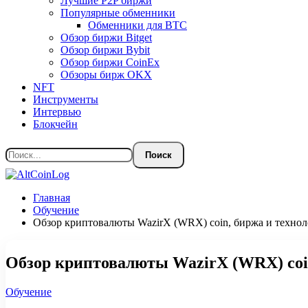
Лучшие P2P биржи
Популярные обменники
Обменники для BTC
Обзор биржи Bitget
Обзор биржи Bybit
Обзор биржи CoinEx
Обзоры бирж OKX
NFT
Инструменты
Интервью
Блокчейн
Главная
Обучение
Обзор криптовалюты WazirX (WRX) coin, биржа и техно
Обзор криптовалюты WazirX (WRX) coin
Обучение