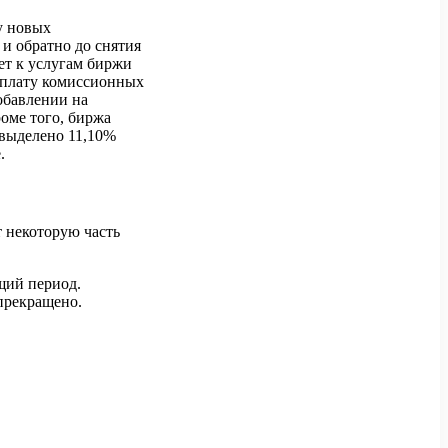
у новых
и обратно до снятия
ет к услугам биржи
оплату комиссионных
обавлении на
оме того, биржа
 выделено 11,10%
.
 некоторую часть
щий период.
прекращено.