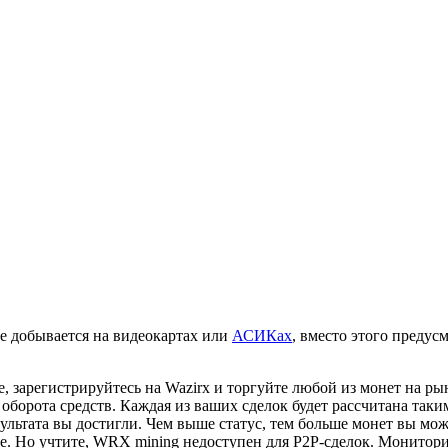
 добывается на видеокартах или
АСИКах
, вместо этого предус
е, зарегистрируйтесь на Wazirx и торгуйте любой из монет на 
 оборота средств. Каждая из ваших сделок будет рассчитана таки
зультата вы достигли. Чем выше статус, тем больше монет вы мо
ге. Но учтите, WRX mining недоступен для P2P-сделок. Монитор