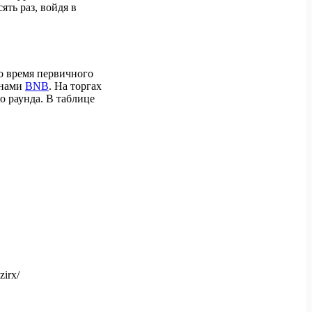
ять раз, войдя в
о время первичного
енами
BNB
. На торгах
о раунда. В таблице
zirx/