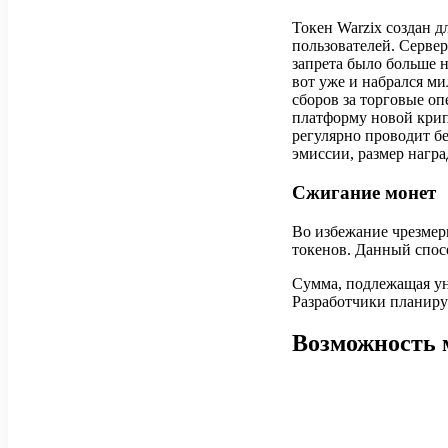
Токен Warzix создан 
пользователей. Серве
запрета было больше 
вот уже и набрался м
сборов за торговые о
платформу новой крип
регулярно проводит бе
эмиссии, размер нагр
Сжигание монет
Во избежание чрезмер
токенов. Данный спосо
Сумма, подлежащая ун
Разработчики планиру
Возможность 