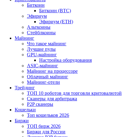
Биткоин
Биткоин (BTC)
Эфириум
Эфириум (ETH)
Альткоины
Стейблкоины
Майнинг
Что такое майнинг
Лучшие пулы
GPU-майнинг
Настройка оборудования
ASIC-майнинг
Майнинг на процессоре
Облачный майнинг
Майнинг-отели
Трейдинг
ТОП 10 роботов для торговли критовалютой
Сканеры для арбитража
P2P сканеры
Кошельки
Топ кошельков 2026
Биржи
ТОП бирж 2026
Биржи для России