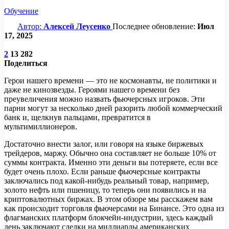
Обучение
Автор:
Алексей Леусенко
Последнее обновление:
Июл
17, 2025
2
13 282
Поделиться
Герои нашего времени — это не космонавты, не политики и
даже не кинозвезды. Героями нашего времени без
преувеличения можно назвать фьючерсных игроков. Эти
парни могут за несколько дней разорить любой коммерческий
банк и, щелкнув пальцами, превратится в
мультимиллионеров.
Достаточно внести залог, или говоря на языке биржевых
трейдеров, маржу. Обычно она составляет не больше 10% от
суммы контракта. Именно эти деньги вы потеряете, если все
будет очень плохо. Если раньше фьючерсные контракты
заключались под какой-нибудь реальный товар, например,
золото нефть или пшеницу, то теперь они появились и на
криптовалютных биржах. В этом обзоре мы расскажем вам
как происходит торговля фьючерсами на Бинансе. Это одна из
флагманских платформ блокчейн-индустрии, здесь каждый
день заключают сделки на миллиарды американских