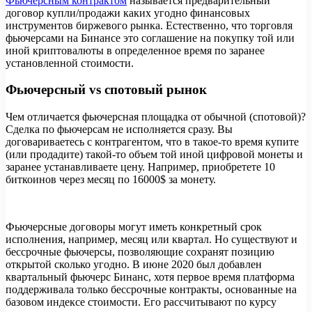
Фьючерсным контрактом
называется предварительный
договор купли/продажи каких угодно финансовых
инструментов биржевого рынка. Естественно, что торговля
фьючерсами на Бинансе это соглашение на покупку той или
иной криптовалюты в определенное время по заранее
установленной стоимости.
Фьючерсный vs спотовый рынок
Чем отличается фьючерсная площадка от обычной (спотовой)?
Сделка по фьючерсам не исполняется сразу. Вы
договариваетесь с контрагентом, что в такое-то время купите
(или продадите) такой-то объем той иной цифровой монеты и
заранее устанавливаете цену. Например, приобретете 10
биткоинов через месяц по 16000$ за монету.
Фьючерсные договоры могут иметь конкретный срок
исполнения, например, месяц или квартал. Но существуют и
бессрочные фьючерсы, позволяющие сохранят позицию
открытой сколько угодно. В июне 2020 был добавлен
квартальный фьючерс Бинанс, хотя первое время платформа
поддерживала только бессрочные контракты, основанные на
базовом индексе стоимости. Его рассчитывают по курсу