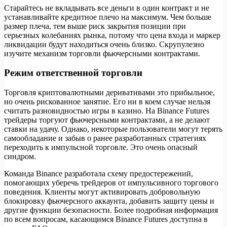
Старайтесь не вкладывать все деньги в один контракт и не
устанавливайте кредитное плечо на максимум. Чем больше
размер плеча, тем выше риск закрытия позиции при
серьезных колебаниях рынка, потому что цена входа и маркер
ликвидации будут находиться очень близко. Скрупулезно
изучите механизм торговли фьючерсными контрактами.
Режим ответственной торговли
Торговля криптовалютными деривативами это прибыльное,
но очень рискованное занятие. Его ни в коем случае нельзя
считать разновидностью игры в казино. На Binance Futures
трейдеры торгуют фьючерсными контрактами, а не делают
ставки на удачу. Однако, некоторые пользователи могут терять
самообладание и забыв о ранее разработанных стратегиях
переходить к импульсной торговле. Это очень опасный
синдром.
Команда Binance разработала схему предостережений,
помогающих уберечь трейдеров от импульсивного торгового
поведения. Клиенты могут активировать добровольную
блокировку фьючерсного аккаунта, добавить защиту цены и
другие функции безопасности. Более подробная информация
по всем вопросам, касающимся Binance Futures доступна в