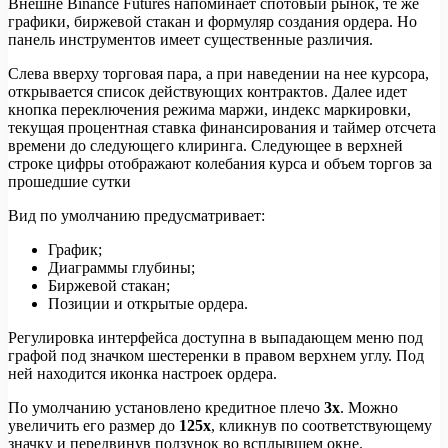
Внешне Binance Futures напоминает спотовый рынок, те же
графики, биржевой стакан и формуляр создания ордера. Но
панель инструментов имеет существенные различия.
Слева вверху торговая пара, а при наведении на нее курсора,
открывается список действующих контрактов. Далее идет
кнопка переключения режима маржи, индекс маркировки,
текущая процентная ставка финансирования и таймер отсчета
времени до следующего клиринга. Следующее в верхней
строке цифры отображают колебания курса и объем торгов за
прошедшие сутки
Вид по умолчанию предусматривает:
График;
Диаграммы глубины;
Биржевой стакан;
Позиции и открытые ордера.
Регулировка интерфейса доступна в выпадающем меню под
графой под значком шестеренки в правом верхнем углу. Под
ней находится иконка настроек ордера.
По умолчанию установлено кредитное плечо
3х
. Можно
увеличить его размер до
125х
, кликнув по соответствующему
значку и передвинув ползунок во всплывшем окне.