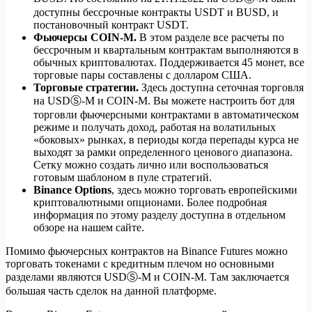
доступны бессрочные контракты USDT и BUSD, и
постановочный контракт USDT.
Фьючерсы COIN-M.
В этом разделе все расчеты по
бессрочным и квартальным контрактам выполняются в
обычных криптовалютах. Поддерживается 45 монет, все
торговые пары составлены с долларом США.
Торговые стратегии.
Здесь доступна сеточная торговля
на USDⓈ-M и COIN-M. Вы можете настроить бот для
торговли фьючерсными контрактами в автоматическом
режиме и получать доход, работая на волатильных
«боковых» рынках, в периоды когда перепады курса не
выходят за рамки определенного ценового диапазона.
Сетку можно создать лично или воспользоваться
готовым шаблоном в пуле стратегий.
Binance Options
, здесь можно торговать европейскими
криптовалютными опционами. Более подробная
информация по этому разделу доступна в отдельном
обзоре на нашем сайте.
Помимо фьючерсных контрактов на Binance Futures можно
торговать токенами с кредитным плечом но основными
разделами являются USDⓈ-M и COIN-M. Там заключается
большая часть сделок на данной платформе.