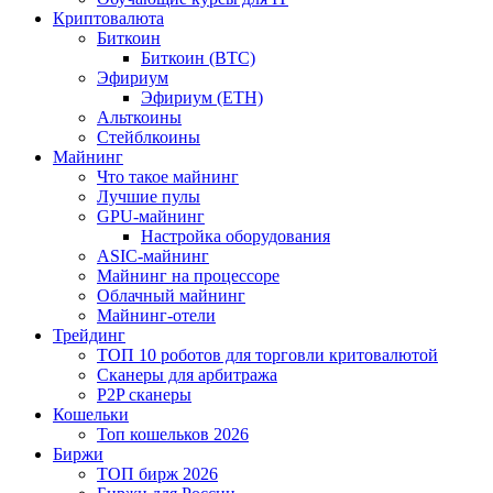
Криптовалюта
Биткоин
Биткоин (BTC)
Эфириум
Эфириум (ETH)
Альткоины
Стейблкоины
Майнинг
Что такое майнинг
Лучшие пулы
GPU-майнинг
Настройка оборудования
ASIC-майнинг
Майнинг на процессоре
Облачный майнинг
Майнинг-отели
Трейдинг
ТОП 10 роботов для торговли критовалютой
Сканеры для арбитража
P2P сканеры
Кошельки
Топ кошельков 2026
Биржи
ТОП бирж 2026