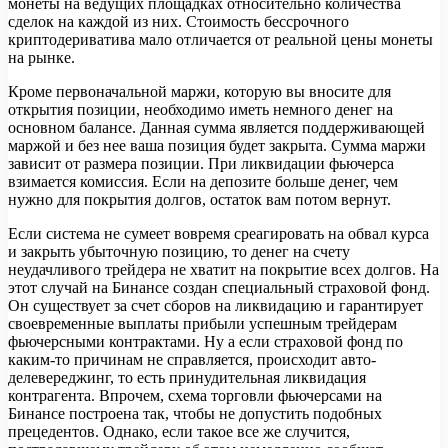
монеты на ведущих площадках относительно количества
сделок на каждой из них. Стоимость бессрочного
криптодериватива мало отличается от реальной цены монеты
на рынке.
Кроме первоначальной маржи, которую вы вносите для
открытия позиции, необходимо иметь немного денег на
основном балансе. Данная сумма является поддерживающей
маржой и без нее ваша позиция будет закрыта. Сумма маржи
зависит от размера позиции. При ликвидации фьючерса
взимается комиссия. Если на депозите больше денег, чем
нужно для покрытия долгов, остаток вам потом вернут.
Если система не сумеет вовремя среагировать на обвал курса
и закрыть убыточную позицию, то денег на счету
неудачливого трейдера не хватит на покрытие всех долгов. На
этот случай на Бинансе создан специальный страховой фонд.
Он существует за счет сборов на ликвидацию и гарантирует
своевременные выплаты прибыли успешным трейдерам
фьючерсными контрактами. Ну а если страховой фонд по
каким-то причинам не справляется, происходит авто-
делевереджинг, то есть принудительная ликвидация
контрагента. Впрочем, схема торговли фьючерсами на
Бинансе построена так, чтобы не допустить подобных
прецедентов. Однако, если такое все же случится,