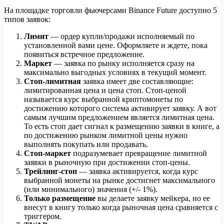
На площадке торговли фьючерсами Binance Future доступно 5
типов заявок:
Лимит
— ордер купли/продажи исполняемый по
установленной вами цене. Оформляете и ждете, пока
появиться встречное предложение.
Маркет
— заявка по рынку исполняется сразу на
максимально выгодных условиях в текущий момент.
Стоп-лимитная
заявка имеет две составляющие:
лимитированная цена и цена стоп. Стоп-ценой
называется курс выбранной криптомонеты по
достижению которого система активирует заявку. А вот
самым лучшим предложением является лимитная цена.
То есть стоп дает сигнал к размещению заявки в книге, а
по достижению рынком лимитной цены нужно
выполнять покупать или продавать.
Стоп-маркет
подразумевает превращение лимитной
заявки в рыночную при достижении стоп-цены.
Трейлинг-стоп
— заявка активируется, когда курс
выбранной монеты на рынке достигнет максимального
(или минимального) значения (+/- 1%).
Только размещение
вы делаете заявку мейкера, но ее
внесут в книгу только когда рыночная цена сравняется с
триггером.