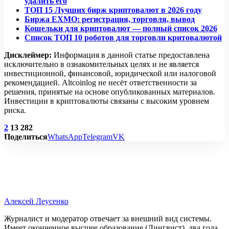
удалить его
ТОП 15 Лучших бирж криптовалют в 2026 году
Биржа EXMO: регистрация, торговля, вывод
Кошельки для криптовалют — полный список 2026
Список ТОП 10 роботов для торговли критовалютой
Дисклеймер:
Информация в данной статье предоставлена
исключительно в ознакомительных целях и не является
инвестиционной, финансовой, юридической или налоговой
рекомендацией. Altcoinlog не несёт ответственности за
решения, принятые на основе опубликованных материалов.
Инвестиции в криптовалюты связаны с высоким уровнем
риска.
2
13 282
Поделиться
WhatsApp
Telegram
VK
Алексей Леусенко
Журналист и модератор отвечает за внешний вид системы.
Имеет оконченное высшее образование (Лингвист), два года