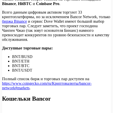
Binance
,
HitBTC
и
Coinbase Pro
.
Всего данным цифровым активом торгуют 33
криптоплатформы, но за исключением Bancor Network, только
биржа Binance
и сервис Dove Wallet имеют большой выбор
торговых пар. Следует заметить, что проект господина
Чанпен Чжао (так зовут основателя Бинанс) намного
превосходит конкурентов по уровню безопасности и качеству
обслуживания.
Доступные торговые пары:
BNT/BUSD
BNT/ETH
BNT/BTC
BNT/USDT
Полный список бирж и торговых пар доступен на
https://www.coingecko.com/ru/Криптовалюты/bancor-
network#markets
.
Кошельки Bancor