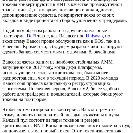
токены конвертируются в BNT в качестве промежуточной
транзакции. И, в это время, поставщики ликвидности,
депонировавшие средства, генерируют доход от своих
вкладов в виде процента от сборов, уплаченных трейдерами.
Подобным образом работают и другие популярные
платформы
DeFi
такие, как Balancer или
Uniswap
, но
экосистему Bancor проще обслуживать как в EOS, так и в
Ethereum. Кроме того, в будущем разработчики планируют
сделать банкор совместимым и с другими блокчейнами.
Bancor является одним из наиболее стабильных AMM,
запущенных в 2017 году, когда дефи-платформы,
использующие несколько криптовалют, были менее
распространены, чем в текущий период. В 2020 команда
Bancor coin провела капитальную реструктуризацию
экосистемы. Последняя версия, Bancor V2, более удобна в
работе для трейдеров и пользователей, которые блокируют
токены на платформе.
Чтобы автоматизировать свой сервис, Bancor стремится
стимулировать пользователей вкладывать активы в пулы.
Каждый пул состоит из пары токенов и резерва
криптовалюты BNT. Когда пользователь вносит монеты в пул,
он получает взамен новый токен. Этот токен известен как