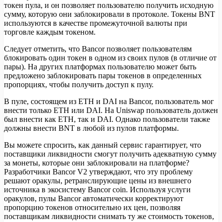
токен пула, и он позволяет пользователю получить исходную
сумму, которую они заблокировали в протоколе. Токены BNT
используются в качестве промежуточной валюты при
торговле каждым токеном.
Следует отметить, что Bancor позволяет пользователям
блокировать один токен в одном из своих пулов (в отличие от
пары). На других платформах пользователю может быть
предложено заблокировать пары токенов в определенных
пропорциях, чтобы получить доступ к пулу.
В пуле, состоящем из ETH и DAI на Bancor, пользователь мог
внести только ETH или DAI. На Uniswap пользователь должен
был внести как ETH, так и DAI. Однако пользователи также
должны внести BNT в любой из пулов платформы.
Вы можете спросить, как данный сервис гарантирует, что
поставщики ликвидности смогут получить адекватную сумму
за монеты, которые они заблокировали на платформе?
Разработчики Bancor V2 утверждают, что эту проблему
решают оракулы, ретранслирующие цены из внешнего
источника в экосистему Bancor coin. Используя услуги
оракулов, пулы Bancor автоматически корректируют
пропорцию токенов относительно их цен, позволяя
поставщикам ликвидности снимать ту же стоимость токенов,