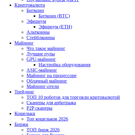
Криптовалюта
Биткоин
Биткоин (BTC)
Эфириум
Эфириум (ETH)
Альткоины
Стейблкоины
Майнинг
Что такое майнинг
Лучшие пулы
GPU-майнинг
Настройка оборудования
ASIC-майнинг
Майнинг на процессоре
Облачный майнинг
Майнинг-отели
Трейдинг
ТОП 10 роботов для торговли критовалютой
Сканеры для арбитража
P2P сканеры
Кошельки
Топ кошельков 2026
Биржи
ТОП бирж 2026