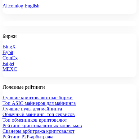
Altcoinlog English
Биржи
BingX
Bybit
CoinEx
Bitget
MEXC
Полезные рейтинги
Лучшие криптовалютные биржи
Топ ASIC-майнеров для майнинга
Лучшие пулы для майнинга
Облачный майнинг: топ сервисов
Топ обменников криптовалют
Рейтинг криптовалютных кошельков
Сканеры арбитража криптовалют
Рейтинг P2P-арбитража