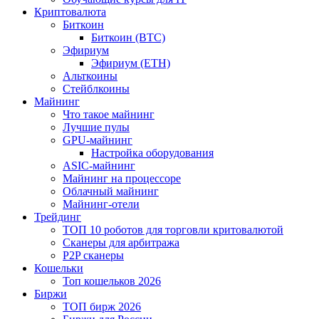
Криптовалюта
Биткоин
Биткоин (BTC)
Эфириум
Эфириум (ETH)
Альткоины
Стейблкоины
Майнинг
Что такое майнинг
Лучшие пулы
GPU-майнинг
Настройка оборудования
ASIC-майнинг
Майнинг на процессоре
Облачный майнинг
Майнинг-отели
Трейдинг
ТОП 10 роботов для торговли критовалютой
Сканеры для арбитража
P2P сканеры
Кошельки
Топ кошельков 2026
Биржи
ТОП бирж 2026