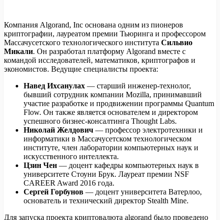
Компания Algorand, Inc основана одним из пионеров
криптографии, лауреатом премии Тьюринга и профессором
Массачусетского технологического института
Сильвио
Микали
. Он разработал платформу Algorand вместе с
командой исследователей, математиков, криптографов и
экономистов. Ведущие специалисты проекта:
Навед Ихсанулах
— старший инженер-технолог,
бывший сотрудник компании Mozilla, принимавший
участие разработке и продвижении программы Quantum
Flow. Он также является основателем и директором
успешного бизнес-консалтинга Thought Labs.
Николай Желдович
— профессор электротехники и
информатики в Массачусетском технологическом
институте, член лаборатории компьютерных наук и
искусственного интеллекта.
Цзин Чен
— доцент кафедры компьютерных наук в
университете Стоуни Брук. Лауреат премии NSF
CAREER Award 2016 года.
Сергей Горбунов
— доцент университета Ватерлоо,
основатель и технический директор Stealth Mine.
Для запуска проекта криптовалюта algorand было проведено