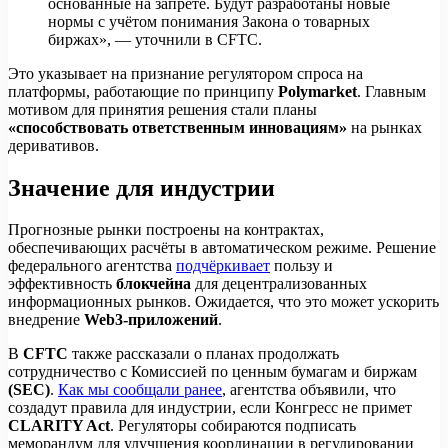
основанные на запрете. Будут разработаны новые
нормы с учётом понимания Закона о товарных
биржах», — уточнили в CFTC.
Это указывает на признание регулятором спроса на
платформы, работающие по принципу
Polymarket
. Главным
мотивом для принятия решения стали планы
«способствовать ответственным инновациям»
на рынках
деривативов.
Значение для индустрии
Прогнозные рынки построены на контрактах,
обеспечивающих расчёты в автоматическом режиме. Решение
федерального агентства
подчёркивает
пользу и
эффективность
блокчейна
для децентрализованных
информационных рынков. Ожидается, что это может ускорить
внедрение
Web3-приложений
.
В
CFTC
также рассказали о планах продолжать
сотрудничество с Комиссией по ценным бумагам и биржам
(SEC)
.
Как мы сообщали ранее
, агентства объявили, что
создадут правила для индустрии, если Конгресс не примет
CLARITY Act
. Регуляторы собираются подписать
меморандум для улучшения координации в регулировании