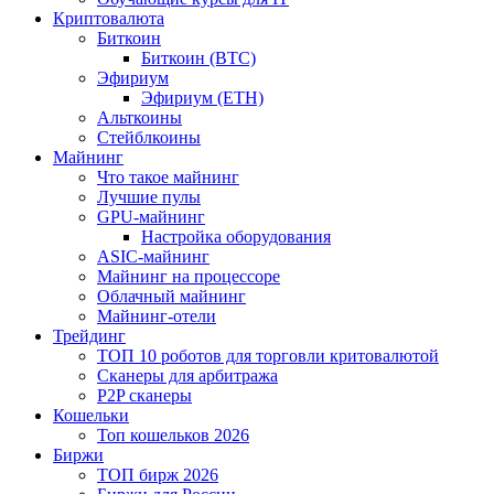
Криптовалюта
Биткоин
Биткоин (BTC)
Эфириум
Эфириум (ETH)
Альткоины
Стейблкоины
Майнинг
Что такое майнинг
Лучшие пулы
GPU-майнинг
Настройка оборудования
ASIC-майнинг
Майнинг на процессоре
Облачный майнинг
Майнинг-отели
Трейдинг
ТОП 10 роботов для торговли критовалютой
Сканеры для арбитража
P2P сканеры
Кошельки
Топ кошельков 2026
Биржи
ТОП бирж 2026