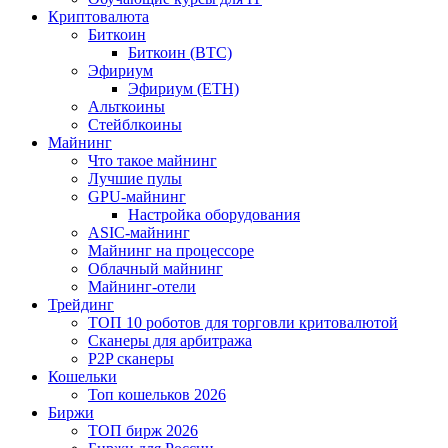
Криптовалюта
Биткоин
Биткоин (BTC)
Эфириум
Эфириум (ETH)
Альткоины
Стейблкоины
Майнинг
Что такое майнинг
Лучшие пулы
GPU-майнинг
Настройка оборудования
ASIC-майнинг
Майнинг на процессоре
Облачный майнинг
Майнинг-отели
Трейдинг
ТОП 10 роботов для торговли критовалютой
Сканеры для арбитража
P2P сканеры
Кошельки
Топ кошельков 2026
Биржи
ТОП бирж 2026