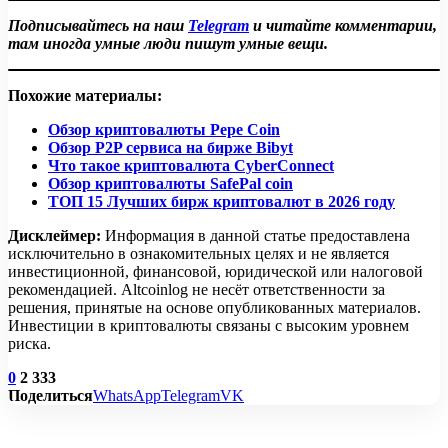
Подписывайтесь на наш
Telegram
и читайте комментарии,
там иногда умные люди пишут умные вещи.
Похожие материалы:
Обзор криптовалюты Pepe Coin
Обзор P2P сервиса на бирже Bibyt
Что такое криптовалюта CyberConnect
Обзор криптовалюты SafePal сoin
ТОП 15 Лучших бирж криптовалют в 2026 году
Дисклеймер:
Информация в данной статье предоставлена
исключительно в ознакомительных целях и не является
инвестиционной, финансовой, юридической или налоговой
рекомендацией. Altcoinlog не несёт ответственности за
решения, принятые на основе опубликованных материалов.
Инвестиции в криптовалюты связаны с высоким уровнем
риска.
0
2 333
Поделиться
WhatsApp
Telegram
VK