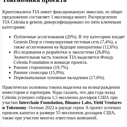
Криптовалюта TIA имеет фиксированную эмиссию, ее общее
предложение составляет 1 миллиард монет. Распределение
TIA Celestia в genesis диверсифицировано по пяти ключевым
категориям:
Публичные ассигнования (20%). В эту категорию входят
Genesis Drop и стимулируемая тестовая сеть (7,4%), а
также ассигнования на будущие инициативы (12,6%).
Исследования и разработки и экосистема (26,8%).
Значительная часть токенов TIA выделяется Фонду
Celestia Foundation и команде проекта.
Ранние сторонники (19,7%).
Ранние спонсоры (15,9%).
Первоначальные основные вкладчики (17,6%).
Практически половина токена выделена на вознаграждения
инвесторам и партнерам. Надо сказать, что два года назад
Celestia успешно собрала 1,5 миллиона долларов США при
участии
Interchain Foundation, Binance Labs, Yield Ventures
и Tokenomy
. Осенью 2022 в раунде серии A проект успешно
привлек капитал в размере 55 миллионов долларов США,
также при участии многих известных компаний.