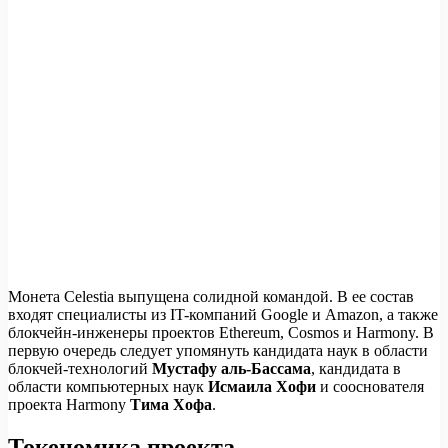
Монета Celestia выпущена солидной командой. В ее состав
входят специалисты из IT-компаний Google и Amazon, а также
блокчейн-инженеры проектов Ethereum, Cosmos и Harmony. В
первую очередь следует упомянуть кандидата наук в области
блокчей-технологий
Мустафу аль-Бассама
, кандидата в
области компьютерных наук
Исмаила Хофи
и сооснователя
проекта Harmony
Тима Хофа
.
Токеномика проекта