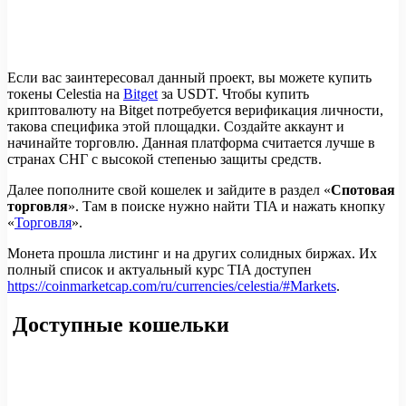
Если вас заинтересовал данный проект, вы можете купить
токены Celestia на
Bitget
за USDT. Чтобы купить
криптовалюту на Bitget потребуется верификация личности,
такова специфика этой площадки. Создайте аккаунт и
начинайте торговлю. Данная платформа считается лучше в
странах СНГ с высокой степенью защиты средств.
Далее пополните свой кошелек и зайдите в раздел «
Спотовая
торговля
». Там в поиске нужно найти TIA и нажать кнопку
«
Торговля
».
Монета прошла листинг и на других солидных биржах. Их
полный список и актуальный курс TIA доступен
https://coinmarketcap.com/ru/currencies/celestia/#Markets
.
Доступные кошельки