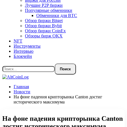
Биржи для России
Лучшие P2P биржи
Популярные обменники
Обменники для BTC
Обзор биржи Bitget
Обзор биржи Bybit
Обзор биржи CoinEx
Обзоры бирж OKX
NFT
Инструменты
Интервью
Блокчейн
Главная
Новости
На фоне падения крипторынка Canton достиг
исторического максимума
На фоне падения крипторынка Canton
достиг исторического максимума