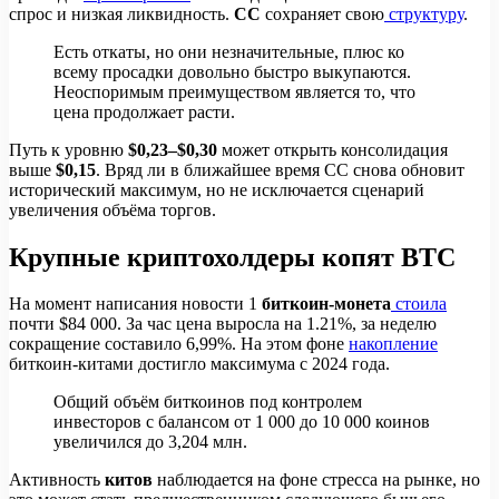
спрос и низкая ликвидность.
CC
сохраняет свою
структуру
.
Есть откаты, но они незначительные, плюс ко
всему просадки довольно быстро выкупаются.
Неоспоримым преимуществом является то, что
цена продолжает расти.
Путь к уровню
$0,23–$0,30
может открыть консолидация
выше
$0,15
. Вряд ли в ближайшее время CC снова обновит
исторический максимум, но не исключается сценарий
увеличения объёма торгов.
Крупные криптохолдеры копят BTC
На момент написания новости 1
биткоин-монета
стоила
почти $84 000. За час цена выросла на 1.21%, за неделю
сокращение составило 6,99%. На этом фоне
накопление
биткоин-китами достигло максимума с 2024 года.
Общий объём биткоинов под контролем
инвесторов с балансом от 1 000 до 10 000 коинов
увеличился до 3,204 млн.
Активность
китов
наблюдается на фоне стресса на рынке, но