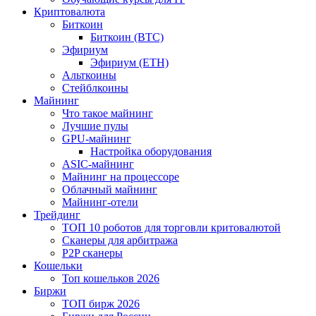
Криптовалюта
Биткоин
Биткоин (BTC)
Эфириум
Эфириум (ETH)
Альткоины
Стейблкоины
Майнинг
Что такое майнинг
Лучшие пулы
GPU-майнинг
Настройка оборудования
ASIC-майнинг
Майнинг на процессоре
Облачный майнинг
Майнинг-отели
Трейдинг
ТОП 10 роботов для торговли критовалютой
Сканеры для арбитража
P2P сканеры
Кошельки
Топ кошельков 2026
Биржи
ТОП бирж 2026