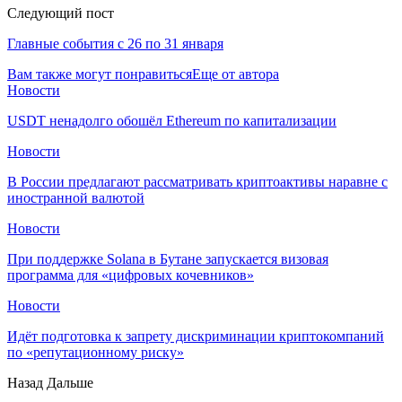
Следующий пост
Главные события с 26 по 31 января
Вам также могут понравиться
Еще от автора
Новости
USDT ненадолго обошёл Ethereum по капитализации
Новости
В России предлагают рассматривать криптоактивы наравне с
иностранной валютой
Новости
При поддержке Solana в Бутане запускается визовая
программа для «цифровых кочевников»
Новости
Идёт подготовка к запрету дискриминации криптокомпаний
по «репутационному риску»
Назад
Дальше