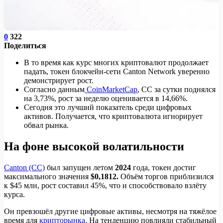
0
322
Поделиться
В то время как курс многих криптовалют продолжает
падать, токен блокчейн-сети Canton Network уверенно
демонстрирует рост.
Согласно данным
CoinMarketCap
, CC за сутки поднялся
на 3,73%, рост за неделю оценивается в 14,66%.
Сегодня это лучший показатель среди цифровых
активов. Получается, что криптовалюта игнорирует
обвал рынка.
На фоне высокой волатильности
Canton (CC)
был запущен летом
2024
года, токен достиг
максимального значения
$0,1812.
Объём торгов приблизился
к $45 млн, рост составил 45%, что и способствовало взлёту
курса.
Он превзошёл другие цифровые активы, несмотря на тяжёлое
время для
крипторынка
. На тенденцию повлияли стабильный