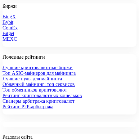
Биржи
BingX
Bybit
CoinEx
Bitget
MEXC
Полезные рейтинги
Лучшие криптовалютные биржи
Топ ASIC-майнеров для майнинга
Лучшие пулы для майнинга
Облачный майнинг: топ сервисов
Топ обменников криптовалют
Рейтинг криптовалютных кошельков
Сканеры арбитража криптовалют
Рейтинг P2P-арбитража
Разделы сайта