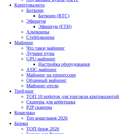
Криптовалюта
Биткоин
Биткоин (BTC)
Эфириум
Эфириум (ETH)
Альткоины
Стейблкоины
Майнинг
Что такое майнинг
Лучшие пулы
GPU-майнинг
Настройка оборудования
ASIC-майнинг
Майнинг на процессоре
Облачный майнинг
Майнинг-отели
Трейдинг
ТОП 10 роботов для торговли критовалютой
Сканеры для арбитража
P2P сканеры
Кошельки
Топ кошельков 2026
Биржи
ТОП бирж 2026