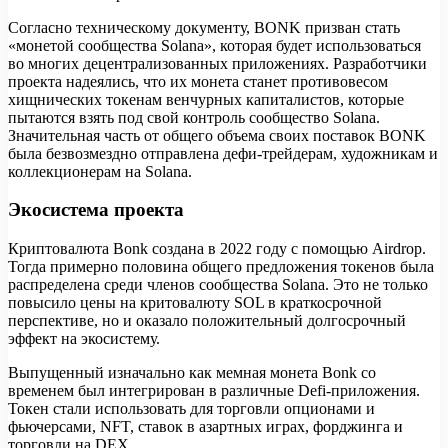
Согласно техническому документу, BONK призван стать
«монетой сообщества Solana», которая будет использоваться
во многих децентрализованных приложениях. Разработчики
проекта надеялись, что их монета станет противовесом
хищнических токенам венчурных капиталистов, которые
пытаются взять под свой контроль сообщество Solana.
Значительная часть от общего объема своих поставок BONK
была безвозмездно отправлена дефи-трейдерам, художникам и
коллекционерам на Solana.
Экосистема проекта
Криптовалюта Bonk создана в 2022 году с помощью Airdrop.
Тогда примерно половина общего предложения токенов была
распределена среди членов сообщества Solana. Это не только
повысило цены на критовалюту SOL в краткосрочной
перспективе, но и оказало положительный долгосрочный
эффект на экосистему.
Выпущенный изначально как мемная монета Bonk со
временем был интегрирован в различные Defi-приложения.
Токен стали использовать для торговли опционами и
фьючерсами, NFT, ставок в азартных играх, форджинга и
торговли на DEX.