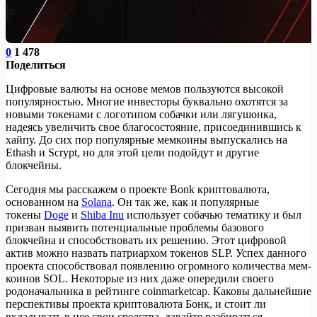
0
1 478
Поделиться
Цифровые валюты на основе мемов пользуются высокой
популярностью. Многие инвесторы буквально охотятся за
новыми токенами с логотипом собачки или лягушонка,
надеясь увеличить свое благосостояние, присоединившись к
хайпу. До сих пор популярные мемкоины выпускались на
Ethash и Scrypt, но для этой цели подойдут и другие
блокчейны.
Сегодня мы расскажем о проекте Bonk криптовалюта,
основанном на
Solana
. Он так же, как и популярные
токены
Doge
и
Shiba Inu
использует собачью тематику и был
призван выявить потенциальные проблемы базового
блокчейна и способствовать их решению. Этот цифровой
актив можно назвать патриархом токенов SLP. Успех данного
проекта способствовал появлению огромного количества мем-
коинов SOL. Некоторые из них даже опередили своего
родоначальника в рейтинге coinmarketcap. Каковы дальнейшие
перспективы проекта криптовалюта Бонк, и стоит ли
вкладывать в нее свои средства, давайте разбираться.