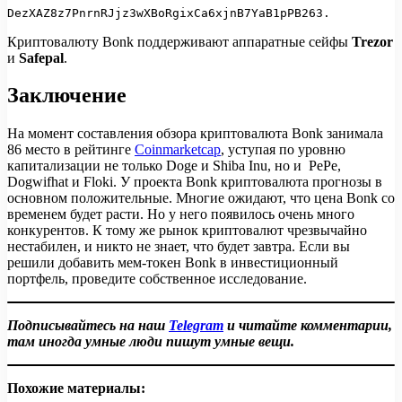
DezXAZ8z7PnrnRJjz3wXBoRgixCa6xjnB7YaB1pPB263.
Криптовалюту Bonk поддерживают аппаратные сейфы
Trezor
и
Safepal
.
Заключение
На момент составления обзора криптовалюта Bonk занимала
86 место в рейтинге
Coinmarketcap
, уступая по уровню
капитализации не только Doge и Shiba Inu, но и PePe,
Dogwifhat и Floki. У проекта Bonk криптовалюта прогнозы в
основном положительные. Многие ожидают, что цена Bonk со
временем будет расти. Но у него появилось очень много
конкурентов. К тому же рынок криптовалют чрезвычайно
нестабилен, и никто не знает, что будет завтра. Если вы
решили добавить мем-токен Bonk в инвестиционный
портфель, проведите собственное исследование.
Подписывайтесь на наш
Telegram
и читайте комментарии,
там иногда умные люди пишут умные вещи.
Похожие материалы: