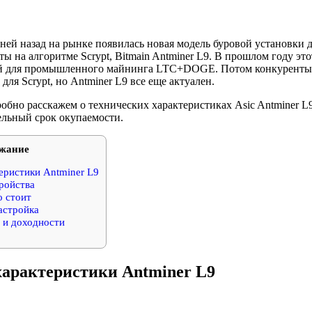
дней назад на рынке появилась новая модель буровой установки
ы на алгоритме Scrypt, Bitmain Antminer L9. В прошлом году э
 для промышленного майнинга LTC+DOGE. Потом конкуренты 
ля Scrypt, но Antminer L9 все еще актуален.
обно расскажем о технических характеристиках Asic Antminer L
ельный срок окупаемости.
жание
еристики Antminer L9
ройства
о стоит
астройка
 и доходности
характеристики Antminer L9