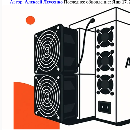
Автор:
Алексей Леусенко
Последнее обновление:
Янв 17, 