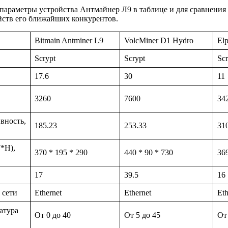
араметры устройства Антмайнер Л9 в таблице и для сравнения
йств его ближайших конкурентов.
Bitmain Antminer L9
VolcMiner D1 Hydro
El
Scrypt
Scrypt
Scr
17.6
30
11
3260
7600
34
вность,
185.23
253.33
31
*H),
370 * 195 * 290
440 * 90 * 730
369
17
39.5
16
 сети
Ethernet
Ethernet
Eth
атура
От 0 до 40
От 5 до 45
От