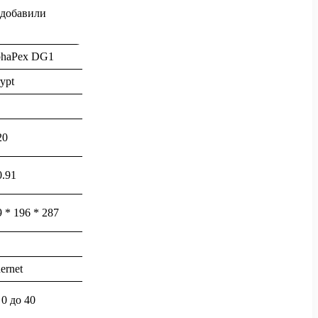
 добавили
phaPex DG1
ypt
20
0.91
 * 196 * 287
ernet
 0 до 40