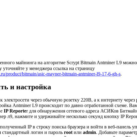
ного майнинга на алгоритме Scrypt Bitmain Antminer L9 можно 
ну уточняйте у менеджера ссылка на страницу
.ru/product/bitmain/asic-mayner-bitmain-antminer-l9-17-6-gh-s
.
ть и настройка
 электросети через обычную розетку 220В, а к интернету через 
ройка Antminer L9 происходит по давно отработанной схеме. Вам
ие
IP Reporte
r для обнаружения сетевого адреса АСИКов Битмай
ер л9, нажмите и удерживайте несколько секунд кнопку IP Report
полученный IP в строку поиска браузера и войти в веб-панель у
уя стандартный логин и пароль
root
или
admin
. Добавьте параме