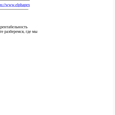
tps://www.elphapex.com
рентабельность
е разберемся, где мы