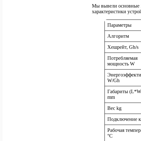
Мы вывели основные п
характеристики устро
Параметры
Алгоритм
Хешрейт, Gh/s
Потребляемая
мощность W
Энергоэффекти
W/Gh
Габариты (L*W
mm
Вес kg
Подключение к
Рабочая темпер
°C