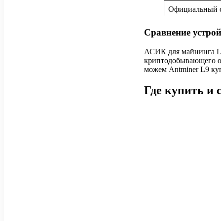
Официальный 
Сравнение устрой
АСИК для майнинга LT
криптодобывающего об
можем Antminer L9 куп
Где купить и 