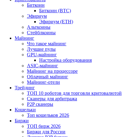
Биткоин
Биткоин (BTC)
Эфириум
Эфириум (ETH)
Альткоины
Стейблкоины
Майнинг
Что такое майнинг
Лучшие пулы
GPU-майнинг
Настройка оборудования
ASIC-майнинг
Майнинг на процессоре
Облачный майнинг
Майнинг-отели
Трейдинг
ТОП 10 роботов для торговли критовалютой
Сканеры для арбитража
P2P сканеры
Кошельки
Топ кошельков 2026
Биржи
ТОП бирж 2026
Биржи для России