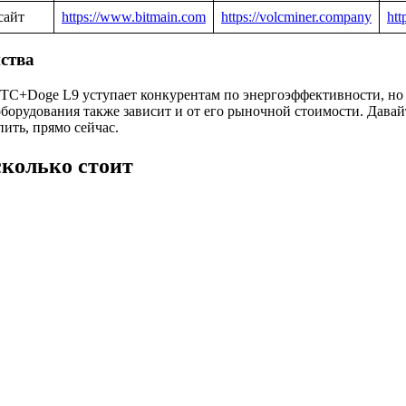
сайт
https://www.bitmain.com
https://volcminer.company
ht
ства
C+Doge L9 уступает конкурентам по энергоэффективности, но 
орудования также зависит и от его рыночной стоимости. Давайт
ить, прямо сейчас.
сколько стоит