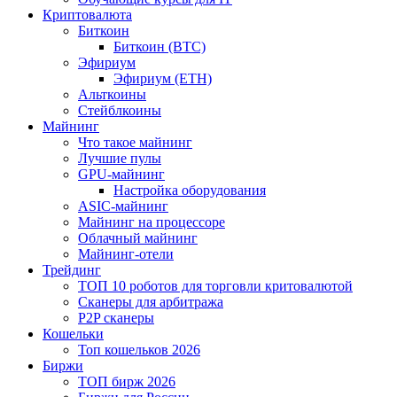
Криптовалюта
Биткоин
Биткоин (BTC)
Эфириум
Эфириум (ETH)
Альткоины
Стейблкоины
Майнинг
Что такое майнинг
Лучшие пулы
GPU-майнинг
Настройка оборудования
ASIC-майнинг
Майнинг на процессоре
Облачный майнинг
Майнинг-отели
Трейдинг
ТОП 10 роботов для торговли критовалютой
Сканеры для арбитража
P2P сканеры
Кошельки
Топ кошельков 2026
Биржи
ТОП бирж 2026