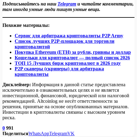
Подписывайтесь на наш
Telegram
и читайте комментарии,
там иногда умные люди пишут умные вещи.
Похожие материалы:
Сервис для арбитража криптовалюты P2P Army
Список лучших P2P-площадок для торговли
криптовалютой
Покупка Ethereum (ETH) за рубли, гривны и доллар
Кошельки для криптовалют — полный список 2026
ТОП 15 Лучших бирж криптовалют в 2026 году
P2P сканеры (скринеры) для арбитража
криптовалюты
Дисклеймер:
Информация в данной статье предоставлена
исключительно в ознакомительных целях и не является
инвестиционной, финансовой, юридической или налоговой
рекомендацией. Altcoinlog не несёт ответственности за
решения, принятые на основе опубликованных материалов.
Инвестиции в криптовалюты связаны с высоким уровнем
риска.
0
991
Поделиться
WhatsApp
Telegram
VK