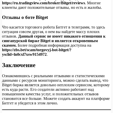
https://ru.tradingview.com/broker/Bitget/reviews
. Многие
клиенты дают положительные отзывы, но есть и жалобы.
Отзывы о боте Bitget
Что касается торгового робота Битгет в телеграмм, то здесь
ситуация совсем другая, о нем вы найдете массу плохих
отзывов.
Данный сервис не имеет никакого отношения к
сингапурской бирже Bitget и является откровенным
скамом.
Более подробная информация доступна на
https://zbs.bet/scam/torgovyj-bot-bitget/?
ysclid=ln0cxl7xsw9154972
.
Заключение
Ознакомившись с реальными отзывами и статистическими
данными с ресурсов мониторинга, можно сделать вывод, что
Bitget биржа является довольно неплохим сервисом, которому
есть куда расти. Его создатели активно работают над
повышением качества услуг, и положительных отзывов
становится все больше. Можете создать аккаунт на платформе
Битгет и убедится в этом лично.