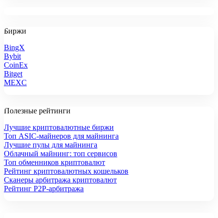
Биржи
BingX
Bybit
CoinEx
Bitget
MEXC
Полезные рейтинги
Лучшие криптовалютные биржи
Топ ASIC-майнеров для майнинга
Лучшие пулы для майнинга
Облачный майнинг: топ сервисов
Топ обменников криптовалют
Рейтинг криптовалютных кошельков
Сканеры арбитража криптовалют
Рейтинг P2P-арбитража