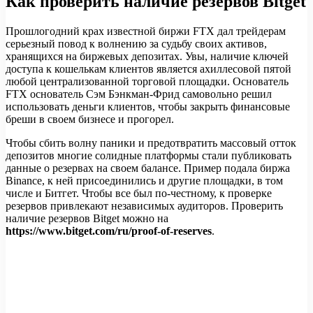
Как проверить наличие резервов Bitget
Прошлогодний крах известной биржи FTX дал трейдерам
серьезный повод к волнению за судьбу своих активов,
хранящихся на биржевых депозитах. Увы, наличие ключей
доступа к кошелькам клиентов является ахиллесовой пятой
любой централизованной торговой площадки. Основатель
FTX основатель Сэм Бэнкман-Фрид самовольно решил
использовать деньги клиентов, чтобы закрыть финансовые
бреши в своем бизнесе и прогорел.
Чтобы сбить волну паники и предотвратить массовый отток
депозитов многие солидные платформы стали публиковать
данные о резервах на своем балансе. Пример подала биржа
Binance, к ней присоединились и другие площадки, в том
числе и Битгет. Чтобы все был по-честному, к проверке
резервов привлекают независимых аудиторов. Проверить
наличие резервов Bitget можно на
https://www.bitget.com/ru/proof-of-reserves
.