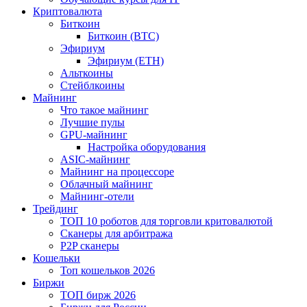
Криптовалюта
Биткоин
Биткоин (BTC)
Эфириум
Эфириум (ETH)
Альткоины
Стейблкоины
Майнинг
Что такое майнинг
Лучшие пулы
GPU-майнинг
Настройка оборудования
ASIC-майнинг
Майнинг на процессоре
Облачный майнинг
Майнинг-отели
Трейдинг
ТОП 10 роботов для торговли критовалютой
Сканеры для арбитража
P2P сканеры
Кошельки
Топ кошельков 2026
Биржи
ТОП бирж 2026