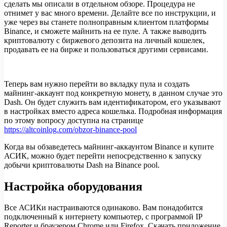
сделать мы описали в отдельном обзоре. Процедура не
отнимет у вас много времени. Делайте все по инструкции, и
уже через вы станете полноправным клиентом платформы
Binance, и сможете майнить на ее пуле. А также выводить
криптовалюту с биржевого депозита на личный кошелек,
продавать ее на бирже и пользоваться другими сервисами.
Теперь вам нужно перейти во вкладку пула и создать
майнинг-аккаунт под конкретную монету, в данном случае это
Dash. Он будет служить вам идентификатором, его указывают
в настройках вместо адреса кошелька. Подробная информация
по этому вопросу доступна на странице
https://altcoinlog.com/obzor-binance-pool
Когда вы обзаведетесь майнинг-аккаунтом Binance и купите
АСИК, можно будет перейти непосредственно к запуску
добычи криптовалюты Dash на Binance pool.
Настройка оборудования
Все АСИКи настраиваются одинаково. Вам понадобится
подключенный к интернету компьютер, с программой IP
Reporter и браузером Chrome или Firefox. Скачать приложение