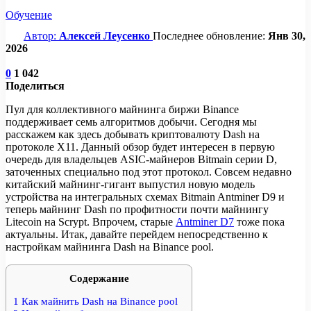
Обучение
Автор:
Алексей Леусенко
Последнее обновление:
Янв 30,
2026
0
1 042
Поделиться
Пул для коллективного майнинга биржи Binance
поддерживает семь алгоритмов добычи. Сегодня мы
расскажем как здесь добывать криптовалюту Dash на
протоколе X11. Данный обзор будет интересен в первую
очередь для владельцев ASIC-майнеров Bitmain серии D,
заточенных специально под этот протокол. Совсем недавно
китайский майнинг-гигант выпустил новую модель
устройства на интегральных схемах Bitmain Antminer D9 и
теперь майнинг Dash по профитности почти майнингу
Litecoin на Scrypt. Впрочем, старые
Antminer D7
тоже пока
актуальны. Итак, давайте перейдем непосредственно к
настройкам майнинга Dash на Binance pool.
Содержание
1
Как майнить Dash на Binance pool