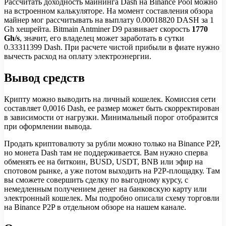
Рассчитать доходность майнинга Dash на Binance Pool можно
на встроенном калькуляторе. На момент составления обзора
майнер мог рассчитывать на выплату 0.00018820 DASH за 1
Gh хешрейта. Bitmain Antminer D9 развивает скорость
1770
Gh/s
, значит, его владелец может заработать в сутки
0.33311399 Dash. При расчете чистой прибыли в фиате нужно
вычесть расход на оплату электроэнергии.
Вывод средств
Крипту можно выводить на личный кошелек. Комиссия сети
составляет 0,0016 Dash, ее размер может быть скорректирован
в зависимости от нагрузки. Минимальный порог отобразится
при оформлении вывода.
Продать криптовалюту за рубли можно только на Binance P2P,
но монета Dash там не поддерживается. Вам нужно сперва
обменять ее на биткоин, BUSD, USDT, BNB или эфир на
спотовом рынке, а уже потом выходить на P2P-площадку. Там
вы сможете совершить сделку по выгодному курсу, с
немедленным получением денег на банковскую карту или
электронный кошелек. Мы подробно описали схему торговли
на Binance P2P в отдельном обзоре на нашем канале.