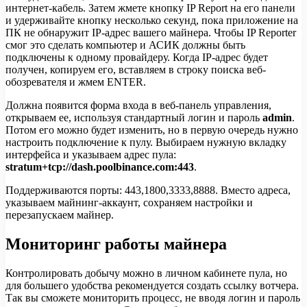
интернет-кабель. Затем жмете кнопку IP Report на его панели
и удерживайте кнопку несколько секунд, пока приложение на
ПК не обнаружит IP-адрес вашего майнера. Чтобы IP Reporter
смог это сделать компьютер и АСИК должны быть
подключены к одному провайдеру. Когда IP-адрес будет
получен, копируем его, вставляем в строку поиска веб-
обозревателя и жмем ENTER.
Должна появится форма входа в веб-панель управления,
открываем ее, используя стандартный логин и пароль
admin
.
Потом его можно будет изменить, но в первую очередь нужно
настроить подключение к пулу. Выбираем нужную вкладку
интерфейса и указываем адрес пула:
stratum+tcp://dash.poolbinance.com:443
.
Поддерживаются порты: 443,1800,3333,8888. Вместо адреса,
указываем майнинг-аккаунт, сохраняем настройки и
перезапускаем майнер.
Мониторинг работы майнера
Контролировать добычу можно в личном кабинете пула, но
для большего удобства рекомендуется создать ссылку вотчера.
Так вы сможете мониторить процесс, не вводя логин и пароль