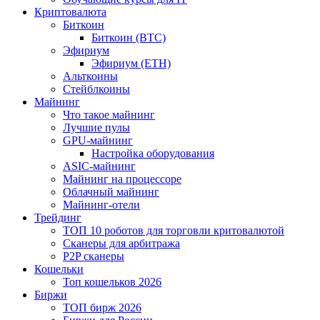
Криптовалюта
Биткоин
Биткоин (BTC)
Эфириум
Эфириум (ETH)
Альткоины
Стейблкоины
Майнинг
Что такое майнинг
Лучшие пулы
GPU-майнинг
Настройка оборудования
ASIC-майнинг
Майнинг на процессоре
Облачный майнинг
Майнинг-отели
Трейдинг
ТОП 10 роботов для торговли критовалютой
Сканеры для арбитража
P2P сканеры
Кошельки
Топ кошельков 2026
Биржи
ТОП бирж 2026