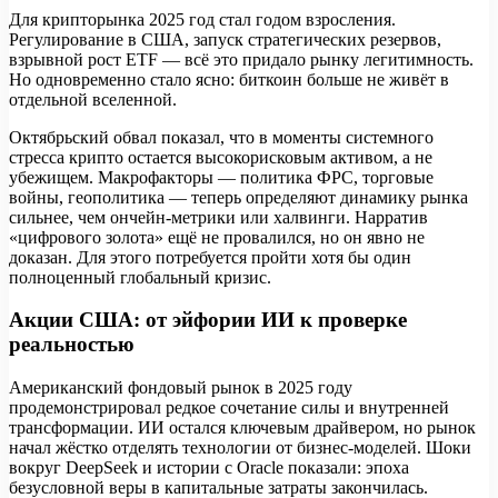
Для крипторынка 2025 год стал годом взросления.
Регулирование в США, запуск стратегических резервов,
взрывной рост ETF — всё это придало рынку легитимность.
Но одновременно стало ясно: биткоин больше не живёт в
отдельной вселенной.
Октябрьский обвал показал, что в моменты системного
стресса крипто остается высокорисковым активом, а не
убежищем. Макрофакторы — политика ФРС, торговые
войны, геополитика — теперь определяют динамику рынка
сильнее, чем ончейн-метрики или халвинги. Нарратив
«цифрового золота» ещё не провалился, но он явно не
доказан. Для этого потребуется пройти хотя бы один
полноценный глобальный кризис.
Акции США: от эйфории ИИ к проверке
реальностью
Американский фондовый рынок в 2025 году
продемонстрировал редкое сочетание силы и внутренней
трансформации. ИИ остался ключевым драйвером, но рынок
начал жёстко отделять технологии от бизнес-моделей. Шоки
вокруг DeepSeek и истории с Oracle показали: эпоха
безусловной веры в капитальные затраты закончилась.