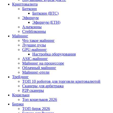
Криптовалюта
Биткоин
Биткоин (BTC)
Эфириум
Эфириум (ETH)
Альткоины
Стейблкоины
Майнинг
Что такое майнинг
Лучшие пулы
GPU-майнинг
Настройка оборудования
ASIC-майнинг
Майнинг на процессоре
Облачный майнинг
Майнинг-отели
Трейдинг
ТОП 10 роботов для торговли критовалютой
Сканеры для арбитража
P2P сканеры
Кошельки
Топ кошельков 2026
Биржи
ТОП бирж 2026