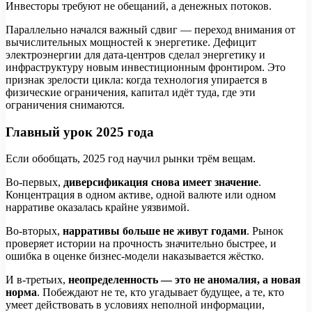
Инвесторы требуют не обещаний, а денежных потоков.
Параллельно начался важный сдвиг — переход внимания от
вычислительных мощностей к энергетике. Дефицит
электроэнергии для дата-центров сделал энергетику и
инфраструктуру новым инвестиционным фронтиром. Это
признак зрелости цикла: когда технология упирается в
физические ограничения, капитал идёт туда, где эти
ограничения снимаются.
Главный урок 2025 года
Если обобщать, 2025 год научил рынки трём вещам.
Во-первых,
диверсификация снова имеет значение
.
Концентрация в одном активе, одной валюте или одном
нарративе оказалась крайне уязвимой.
Во-вторых,
нарративы больше не живут годами
. Рынок
проверяет истории на прочность значительно быстрее, и
ошибка в оценке бизнес-модели наказывается жёстко.
И в-третьих,
неопределенность — это не аномалия, а новая
норма
. Побеждают не те, кто угадывает будущее, а те, кто
умеет действовать в условиях неполной информации,