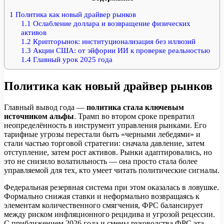
1
Политика как новый драйвер рынков
1.1
Ослабление доллара и возвращение физических
активов
1.2
Крипторынок: институционализация без иллюзий
1.3
Акции США: от эйфории ИИ к проверке реальностью
1.4
Главный урок 2025 года
Политика как новый драйвер рынков
Главный вывод года —
политика стала ключевым
источником альфы
. Трамп во втором сроке превратил
неопределённость в инструмент управления рынками. Его
тарифные угрозы перестали быть «черными лебедями» и
стали частью торговой стратегии: сначала давление, затем
отступление, затем рост активов. Рынки адаптировались, но
это не снизило волатильность — она просто стала более
управляемой для тех, кто умеет читать политические сигналы.
Федеральная резервная система при этом оказалась в ловушке.
Формально снижая ставки и неформально возвращаясь к
элементам количественного смягчения, ФРС балансирует
между риском инфляционного рецидива и угрозой рецессии.
С приближением 2026 года и смены руководства ФРС эта