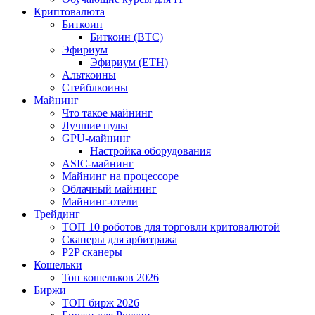
Криптовалюта
Биткоин
Биткоин (BTC)
Эфириум
Эфириум (ETH)
Альткоины
Стейблкоины
Майнинг
Что такое майнинг
Лучшие пулы
GPU-майнинг
Настройка оборудования
ASIC-майнинг
Майнинг на процессоре
Облачный майнинг
Майнинг-отели
Трейдинг
ТОП 10 роботов для торговли критовалютой
Сканеры для арбитража
P2P сканеры
Кошельки
Топ кошельков 2026
Биржи
ТОП бирж 2026