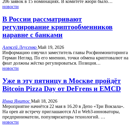
206 заявок в 15 номинациях.
В комитете жюри было
…
новости
В России рассматривают
регулирование криптообменников
наравне с банками
Алексей Леусенко
Май 19, 2026
Информацию озвучил заместитель главы Росфинмониторинга
Герман Негляд.
По его мнению, точки обмена криптовалют на
фиат должны жёстко регулироваться.
Позиция
…
новости
Уже в эту пятницу в Москве пройдёт
Bitcoin Pizza Day от DeFrens и EMCD
Инна Янитос
Май 18, 2026
Мероприятие начнётся 22 мая в 16.20 в Депо «Три Вокзала».
На open air встречу приглашаются AI и Web3-инноваторы,
предприниматели, популяризаторы технологий.
…
новости