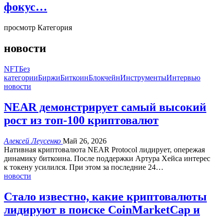
фокус…
просмотр Категория
новости
NFT
Без
категории
Биржи
Биткоин
Блокчейн
Инструменты
Интервью
новости
NEAR демонстрирует самый высокий
рост из топ-100 криптовалют
Алексей Леусенко
Май 26, 2026
Нативная криптовалюта NEAR Protocol лидирует, опережая
динамику биткоина.
После поддержки Артура Хейса интерес
к токену усилился.
При этом за последние 24
…
новости
Стало известно, какие криптовалюты
лидируют в поиске CoinMarketCap и