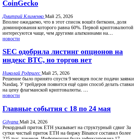
CoinGecko
Дмитрий Клименко
Май 25, 2026
Вполне ожидаемо, что в этот список вошёл биткоин, доля
доминирования которого равна 60%.
Первой криптовалютой
интересуются чаще, чем другими альткоинами на
…
новости
SEC одобрила листинг опционов на
индекс BTC, но торгов нет
Николай Родригес
Май 25, 2026
Решение было принято спустя 9 месяцев после подачи заявки
Nasdaq.
У трейдеров появится ещё один способ делать ставки
на цену флагманской криптовалюты.
…
новости
Главные события с 18 по 24 мая
Gilyana
Май 24, 2026
Рекордный приток ETH указывает на структурный сдвиг
За
сутки чистый приток ETH на биржу Binance составил более
225 тыс. токенов. Информация была зафиксирована 17
…